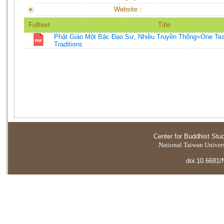
Website：
Fulltext
Title
Phật Giáo Một Bậc Đạo Sư, Nhiều Truyền Thống=One Te
Traditions
Center for Buddhist Stu
National Taiwan Universi
doi:10.6681