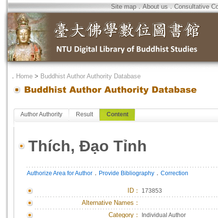
Site map
．
About us
．
Consultative C
．
Home
>
Buddhist Author Authority Database
Author Authority
Result
Content
Thích, Đạo Tỉnh
．
．
Authorize Area for Author
Provide Bibliography
Correction
ID
：
173853
Alternative Names：
Category：
Individual Author