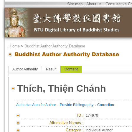
Site map
．
About us
．
Consultative C
．
Home
>
Buddhist Author Authority Database
Author Authority
Result
Content
Thích, Thiện Chánh
．
．
Authorize Area for Author
Provide Bibliography
Correction
ID
：
174970
Alternative Names：
Category：
Individual Author