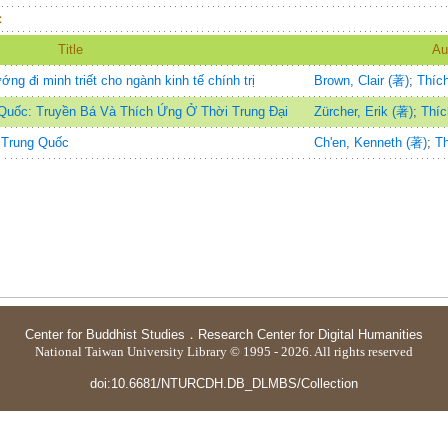
：
Title
Au
ớng đi minh triết cho ngành kinh tế chính trị
Brown, Clair (著)
;
Thíc
Quốc: Truyền Bá Và Thích Ứng Ở Thời Trung Đại
Zürcher, Erik (著)
;
Thíc
 Trung Quốc
Ch'en, Kenneth (著)
;
Th
Center for Buddhist Studies
．
Research Center for Digital Humanities
National Taiwan University Library © 1995 - 2026. All rights reserved
doi:10.6681/NTURCDH.DB_DLMBS/Collection