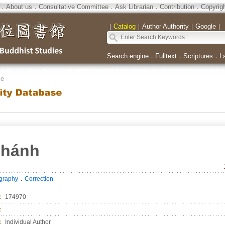
．
About us
．
Consultative Committee
．
Ask Librarian
．
Contribution
．
Copyrig
｜
Catalog
｜
Author Authority
｜
Google
｜
Search engine
．
Fulltext
．
Scriptures
．
L
se
Chánh
．
ography
Correction
：
174970
：
：
Individual Author