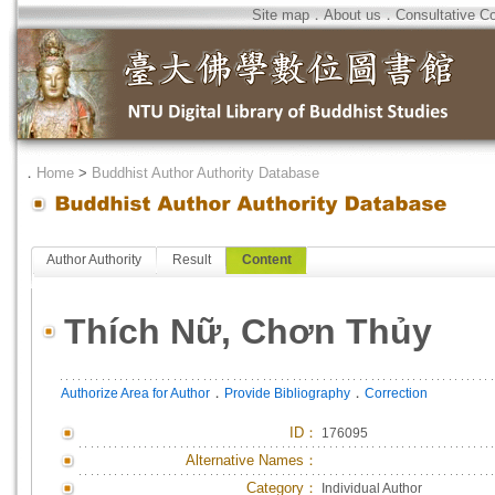
Site map
．
About us
．
Consultative C
．
Home
>
Buddhist Author Authority Database
Author Authority
Result
Content
Thích Nữ, Chơn Thủy
．
．
Authorize Area for Author
Provide Bibliography
Correction
ID
：
176095
Alternative Names：
Category：
Individual Author