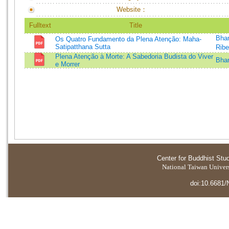
Website：
Fulltext
Title
Bhan
Os Quatro Fundamento da Plena Atenção: Maha-
Satipatthana Sutta
Ribe
Plena Atenção à Morte: A Sabedoria Budista do Viver
Bhan
e Morrer
Center for Buddhist Stu
National Taiwan Universi
doi:10.6681