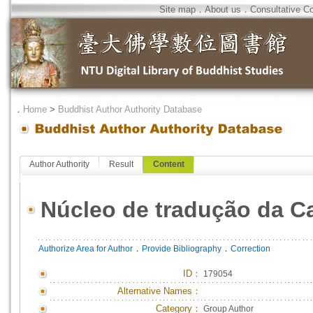
Site map
．
About us
．
Consultative C
．
Home
>
Buddhist Author Authority Database
Author Authority
Result
Content
Núcleo de tradução da C
．
．
Authorize Area for Author
Provide Bibliography
Correction
ID
：
179054
Alternative Names：
Category：
Group Author