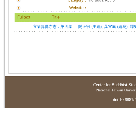
Category：
Individual Author
Website：
Fulltext
Title
宜蘭縣佛寺志．第四集
闞正宗 (主編)
;
葉宜庭 (編寫)
;
釋知
Center for Buddhist Stu
National Taiwan Universi
doi:10.6681