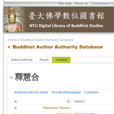
Site map
．
About us
．
Consultative C
．
Home
>
Buddhist Author Authority Database
Author Authority
Result
Content
釋慧合
．
．
Authorize Area for Author
Provide Bibliography
Correction
ID
：
180832
Alternative Names：