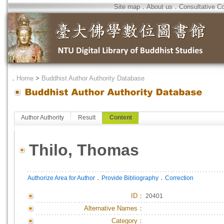
Site map
．
About us
．
Consultative C
．
Home
>
Buddhist Author Authority Database
Author Authority
Result
Content
Thilo, Thomas
．
．
Authorize Area for Author
Provide Bibliography
Correction
ID
：
20401
Alternative Names：
Category：