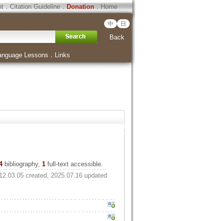
ht
．
Citation Guideline
．
Donation
．
Home
中
日
Back
anguage Lessons
．
Links
4
bibliography,
1
full-text accessible.
12.03.05 created, 2025.07.16 updated