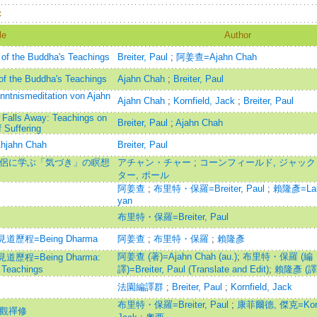
：
le
Author
of the Buddha's Teachings
Breiter, Paul
;
阿姜查=Ajahn Chah
f the Buddha's Teachings
Ajahn Chah
;
Breiter, Paul
enntnismeditation von Ajahn
Ajahn Chah
;
Kornfield, Jack
;
Breiter, Paul
g Falls Away: Teachings on
Breiter, Paul
;
Ajahn Chah
 Suffering
Ahjahn Chah
Breiter, Paul
の僧侶に学ぶ「気づき」の瞑想
アチャン・チャー
;
コーンフィールド, ジャッ
ター, ポール
阿姜查
;
布里特・保羅=Breiter, Paul
;
賴隆彥=Lai,
yan
布里特・保羅=Breiter, Paul
程=Being Dharma
阿姜查
;
布里特・保羅
;
賴隆彥
阿姜查 (著)=Ajahn Chah (au.)
;
布里特・保羅 (編
=Being Dharma:
 Teachings
譯)=Breiter, Paul (Translate and Edit)
;
賴隆彥 (譯
法園編譯群
;
Breiter, Paul
;
Kornfield, Jack
布里特・保羅=Breiter, Paul
;
康菲爾德, 傑克=Kornf
內觀禪修