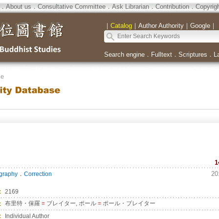
．
About us
．
Consultative Committee
．
Ask Librarian
．
Contribution
．
Copyrig
｜
Catalog
｜
Author Authority
｜
Google
｜
Search engine
．
Fulltext
．
Scriptures
．
L
se
1
．
20
ography
Correction
：
2169
：
布里特・保羅
=
ブレイター, ポール
=
ポール・ブレイター
：
Individual Author