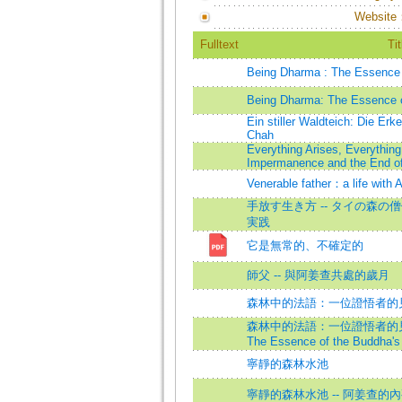
Website
Fulltext
Tit
Being Dharma : The Essence 
Being Dharma: The Essence o
Ein stiller Waldteich: Die Erk
Chah
Everything Arises, Everythin
Impermanence and the End of
Venerable father：a life with 
手放す生き方 -- タイの森
実践
它是無常的、不確定的
師父 -- 與阿姜查共處的歲月
森林中的法語：一位證悟者的見道歷
森林中的法語：一位證悟者的見道歷程
The Essence of the Buddha's
寧靜的森林水池
寧靜的森林水池 -- 阿姜查的