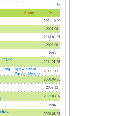
Source
Date
2001.10.09
2001.08
2013.01.01
2005.08
1993
ク
;
ブレイ
2011.01.25
 Long-
慧炬=Torch of
2012.10.15
Wisdom Monthly
2006.09.25
2002.12
2021.03.09
)
1994
ield,
2009.08.01