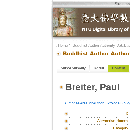
Site map
．
Home
>
Buddhist Author Authority Databa
Author Authority
Result
Content
Breiter, Paul
．
Authorize Area for Author
Provide Bibli
ID
Alternative Names
Category