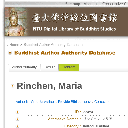
Site map
．
About us
．
Consultative C
．
Home
>
Buddhist Author Authority Database
Author Authority
Result
Content
Rinchen, Maria
．
．
Authorize Area for Author
Provide Bibliography
Correction
ID
：
23454
Alternative Names：
リンチェン, マリア
Category：
Individual Author