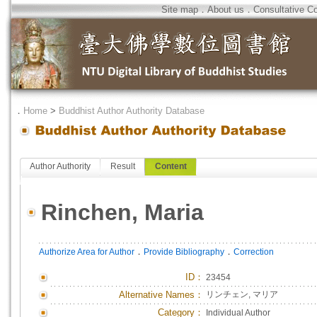
Site map
．
About us
．
Consultative C
．
Home
>
Buddhist Author Authority Database
Author Authority
Result
Content
Rinchen, Maria
．
．
Authorize Area for Author
Provide Bibliography
Correction
ID
：
23454
Alternative Names：
リンチェン, マリア
Category：
Individual Author