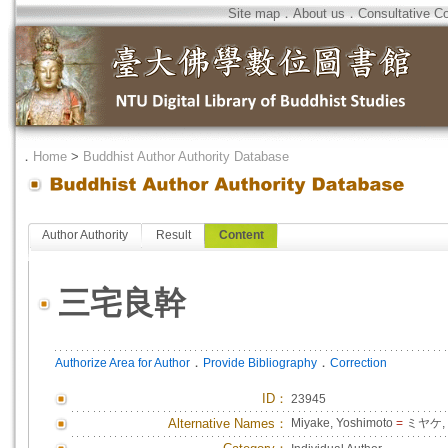
Site map
．
About us
．
Consultative C
．
Home
>
Buddhist Author Authority Database
Author Authority
Result
Content
三宅良幹
．
．
Authorize Area for Author
Provide Bibliography
Correction
ID
：
23945
Alternative Names：
Miyake, Yoshimoto
=
ミヤケ,