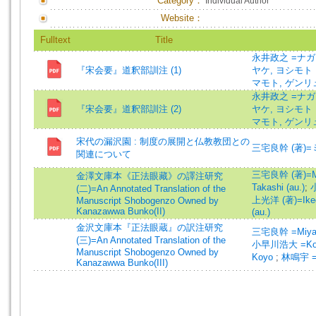
Category：
Individual Author
Website：
Fulltext
Title
永井政之 =ナガ
『宋会要』道釈部訓注 (1)
ヤケ, ヨシモト
マモト, ゲンリ
永井政之 =ナガ
『宋会要』道釈部訓注 (2)
ヤケ, ヨシモト
マモト, ゲンリ
宋代の漏沢園 : 制度の展開と仏教教団との
三宅良幹 (著)=ミ
関連について
三宅良幹 (著)=Miy
金澤文庫本《正法眼藏》の譯注研究
Takashi (au.)
;
小
(二)=An Annotated Translation of the
上光洋 (著)=Ikega
Manuscript Shobogenzo Owned by
Kanazawwa Bunko(II)
(au.)
金沢文庫本『正法眼蔵』の訳注研究
三宅良幹 =Miyak
(三)=An Annotated Translation of the
小早川浩大 =Koba
Manuscript Shobogenzo Owned by
Koyo
;
林鳴宇 =L
Kanazawwa Bunko(III)