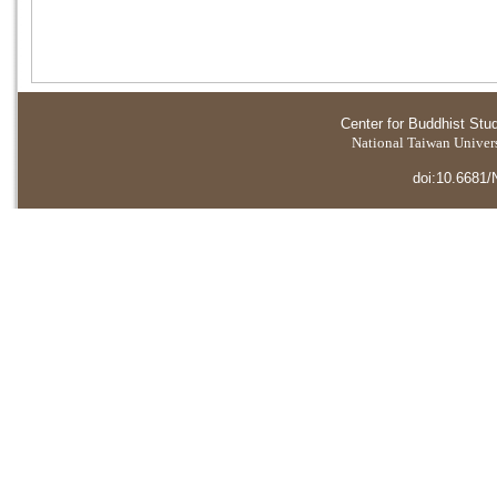
Center for Buddhist Stu
National Taiwan Universi
doi:10.6681