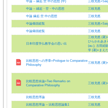
中論 -- 緣起.空.中の思想 (中)
三枝充悳=Saigus
中論 -- 縁起・空・中の思想
三枝充悳
中論 緣起.空.中の思想
三枝充悳
中論偈頌総覧
三枝充悳=Saigus
中論偈頌総覧
三枝充悳
三枝充悳 (著)
ひらかわあきら 
日本印度学仏教学会の思い出
(au.)
;
古田紹欽 
学 (著)=まえだ
比較思想への序章=Prologue to Comparative
三枝充悳 (著)=Sai
Philosophy
比較思想余論=Two Remarks on
三枝充悳 (著)=Sai
Comparative Philosophy
比較思想序論
三枝充悳
比較思想序論 -- 比較思想論集1
三枝充悳