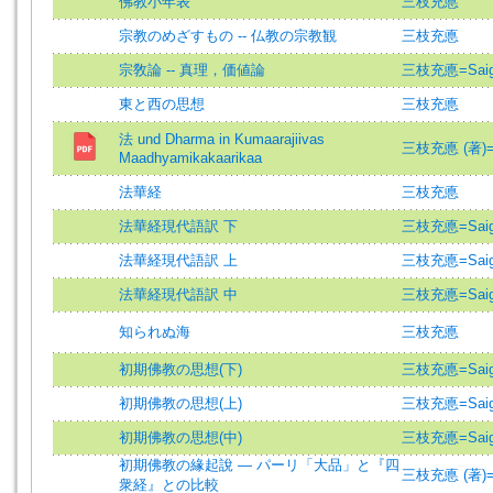
佛教小年表
三枝充悳
宗教のめざすもの -- 仏教の宗教観
三枝充悳
宗敎論 -- 真理，価値論
三枝充悳=Saigus
東と西の思想
三枝充悳
法 und Dharma in Kumaarajiivas
三枝充悳 (著)=Sai
Maadhyamikakaarikaa
法華経
三枝充悳
法華経現代語訳 下
三枝充悳=Saigus
法華経現代語訳 上
三枝充悳=Saigus
法華経現代語訳 中
三枝充悳=Saigus
知られぬ海
三枝充悳
初期佛教の思想(下)
三枝充悳=Saigus
初期佛教の思想(上)
三枝充悳=Saigus
初期佛教の思想(中)
三枝充悳=Saigus
初期佛教の緣起說 — パーリ「大品」と『四
三枝充悳 (著)=Sai
衆経』との比較