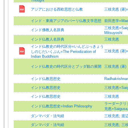
Thought
アジアにおける西欧思想と仏教
三枝充悳 (著)=Sai
インド・東南アジアのパーリ仏教文学思想
前田恵学=Maed
三枝充悳=Saigus
インド佛教人名辞典
Mitsuyoshi
インド仏教人名辞典
三枝充悳
インド仏教史の時代区分=いんどぶっきょう
三枝充悳 (著)=Sai
しのじだいくぶん=The Periodization of
Indian Buddhism
インド仏教史の時代区分とブッダ観の展開
三枝充悳 (著)
インド仏教思想史
Radhakrishnan
インド仏教思想史
三枝充悳=Saigus
インド仏教思想史
三枝充悳
ラーダークリシュナ
インド仏教思想史=Indian Philosophy
充悳=Saigusa, 
ダンマパダ・法句経
三枝充悳
;
渡
ダンマパダ・法句経
三枝充悳
;
三