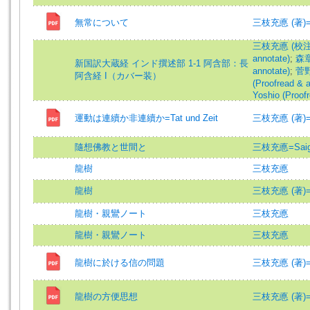
無常について
三枝充悳 (著)=Sai
三枝充悳 (校注)=S
annotate)
;
森章司
新国訳大蔵経 インド撰述部 1-1 阿含部：長
annotate)
;
菅野
阿含経 I（カバー装）
(Proofread & 
Yoshio (Proof
運動は連續か非連續か=Tat und Zeit
三枝充悳 (著)=Sai
隨想佛教と世間と
三枝充悳=Saigus
龍樹
三枝充悳
龍樹
三枝充悳 (著)=Sai
龍樹・親鸞ノート
三枝充悳
龍樹・親鸞ノート
三枝充悳
龍樹に於ける信の問題
三枝充悳 (著)=Sai
龍樹の方便思想
三枝充悳 (著)=Sai