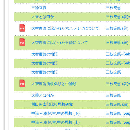
三論玄義
三枝充悳
大乘とは何か
三枝充悳 (著)=Sai
大智度論に說かれた六ハラミツについて
三枝充悳 (著)=Sai
大智度論に說かれた菩薩について
三枝充悳 (著)=Sai
大智度論の物語
三枝充悳=Saigus
大智度論の物語
三枝充悳=Saigus
大智度論の物語
三枝充悳
大智度論所收偈頌と中論頌
三枝充悳 (著)=Sai
大乗とは何か
三枝充悳
川田熊太郎比較思想研究
三枝充悳 (編)=Sai
中論 -- 緣起.空.中の思想 (下)
三枝充悳=Saigus
中論 -- 緣起.空.中の思想 (上)
三枝充悳=Saigus