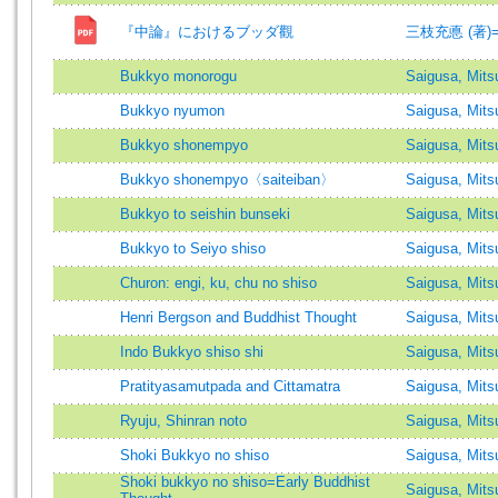
『中論』におけるブッダ觀
三枝充悳 (著)=Sai
Bukkyo monorogu
Saigusa, Mits
Bukkyo nyumon
Saigusa, Mits
Bukkyo shonempyo
Saigusa, Mits
Bukkyo shonempyo〈saiteiban〉
Saigusa, Mit
Bukkyo to seishin bunseki
Saigusa, Mits
Bukkyo to Seiyo shiso
Saigusa, Mits
Churon: engi, ku, chu no shiso
Saigusa, Mits
Henri Bergson and Buddhist Thought
Saigusa, Mits
Indo Bukkyo shiso shi
Saigusa, Mits
Pratityasamutpada and Cittamatra
Saigusa, Mits
Ryuju, Shinran noto
Saigusa, Mits
Shoki Bukkyo no shiso
Saigusa, Mits
Shoki bukkyo no shiso=Early Buddhist
Saigusa, Mits