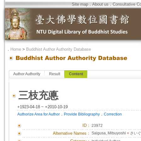
Site map
．
About us
．
Consultative C
．
Home
>
Buddhist Author Authority Database
Author Authority
Result
Content
三枝充悳
+1923-04-18 ~ +2010-10-19
．
．
Authorize Area for Author
Provide Bibliography
Correction
ID
：
23972
Alternative Names：
Saigusa, Mitsuyoshi
=
さいぐ