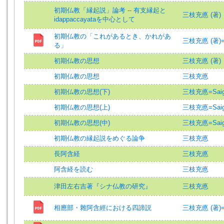
初期仏教「縁起説」論考 -- 有支縁起と
三枝充悳 (著)
idappaccayataを中心として
初期仏教の「これがあるとき、かれがあ
三枝充悳 (著)=Sai
る」
初期仏教の思想
三枝充悳 (著)
初期仏教の思想
三枝充悳
初期仏教の思想(下)
三枝充悳=Saigus
初期仏教の思想(上)
三枝充悳=Saigus
初期仏教の思想(中)
三枝充悳=Saigus
初期仏教の縁起説をめぐる論争
三枝充悳
長阿含経
三枝充悳
阿含経を読む
三枝充悳
津田左右吉著『シナ仏教の研究』
三枝充悳
相應部・雜阿含經における四諦説
三枝充悳 (著)=Sai