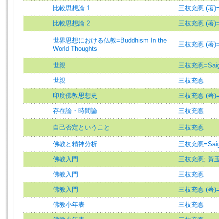
比較思想論 1
三枝充悳 (著)=Sai
比較思想論 2
三枝充悳 (著)=Sai
世界思想における仏教=Buddhism In the
三枝充悳 (著)=Sai
World Thoughts
世親
三枝充悳=Saigus
世親
三枝充悳
印度佛教思想史
三枝充悳 (著)=Sai
存在論・時間論
三枝充悳
自己否定ということ
三枝充悳
佛教と精神分析
三枝充悳=Saigus
佛教入門
三枝充悳
;
黃
佛教入門
三枝充悳
佛教入門
三枝充悳 (著)=Sai
佛教小年表
三枝充悳