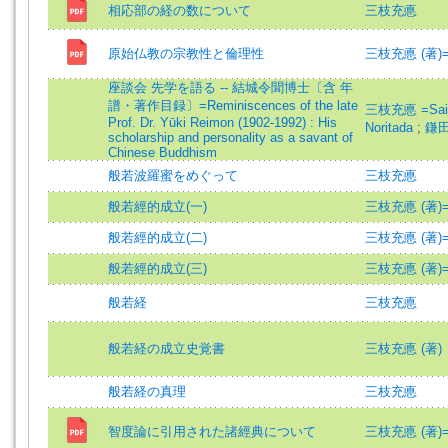
相応部の経の数について
三枝充悳
原始仏教の宗教性と倫理性
三枝充悳 (著)=Sai
座談会 先学を語る -- 結城令聞博士〔含 年
譜・著作目録〕=Reminiscences of the late
三枝充悳 =Saigu
Prof. Dr. Yūki Reimon (1902-1992) : His
Noritada
;
鎌田
scholarship and personality as a savant of
Chinese Buddhism
般若波羅蜜をめぐって
三枝充悳
般若經的成立(一)
三枝充悳 (著)=Sai
般若經的成立(二)
三枝充悳 (著)=Sai
般若經的成立(三)
三枝充悳 (著)=Sai
般若経
三枝充悳
般若経の成立史覚書
三枝充悳 (著)
般若経の真理
三枝充悳
智度論に引用された諸經典について
三枝充悳 (著)=Sai