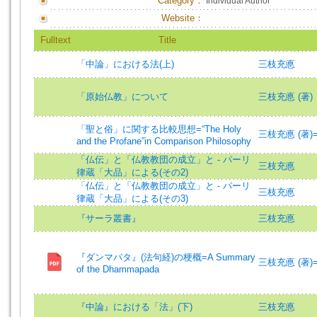
Category：
Individual Author
Website：
Fulltext
Title
「中論」における法(上)
三枝充悳
「原始仏教」について
三枝充悳 (著)
「聖と俗」に関する比較思想=“The Holy
三枝充悳 (著)=Sai
and the Profane”in Comparison Philosophy
「仏伝」と「仏教教団の成立」と - パーリ
三枝充悳
律蔵「大品」による(その2)
「仏伝」と「仏教教団の成立」と - パーリ
三枝充悳
律蔵「大品」による(その3)
『サーラ叢書』
三枝充悳
『ダンマパタ』(法句経)の梗概=A Summary
三枝充悳 (著)=Sai
of the Dhammapada
『中論』における「法」(下)
三枝充悳