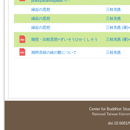
pratityasamutpada へ -
縁起の思想
三枝充悳
縁起の思想
三枝充悳
縁起の思想
三枝充悳 (著)=Sai
随想・比較思想=ずいそうひかくしそう
三枝充悳 (著)=Sai
雑阿含経の経の数について
三枝充悳
Center for Buddhist Stu
National Taiwan Universi
doi:10.6681