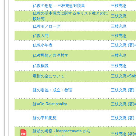
仏教の思想 -- 三枝充悳対談集
三枝充悳
仏教の基本概念に関するキリスト教との比
三枝充悳
較研究
仏教モノローグ
三枝充悳
仏教入門
三枝充悳
仏教小年表
三枝充悳 (著)=Sai
仏教思想と西洋哲学
三枝充悳
仏教概説
三枝充悳
竜樹の空について
三枝充悳=Saigus
経の定義・成立・教理
三枝充悳 (著)
縁=On Relationality
三枝充悳 (著)=Sai
縁の平和思想
三枝充悳 (著)
縁起の考察 - idappaccayata から
三枝充悳 (著)=Sai