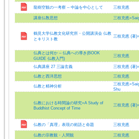
龍樹空観の一考察 -- 中論を中心として
三枝充悳
講座仏敎思想
三枝充悳=Saigus
鶴見大学仏教文化研究所・公開講演会 仏教
三枝充悳 (著)=Sai
とキリスト教
仏典とは何か -- 仏典への導き(BOOK
三枝充悳
GUIDE 仏教入門)
仏典講座 27 三論玄義
三枝充悳 (著)=Sai
仏教と西洋思想
三枝充悳
三枝充悳=Saigus
仏教と精神分析
Shu
仏教における時間論の研究=A Study of
三枝充悳 (著)=Sai
Buddhist Concept of Time
仏教の「真理」表現の術語と命題
三枝充悳
仏教の宗教観・人間観
三枝充悳