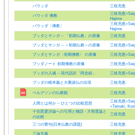
バウッダ
三枝充悳
三枝充悳=Saigus
バウッダ 佛教
Hajime
三枝充悳=Saigus
バウッダ〔佛教〕
Hajime
ブッダとサンガ -- 「初期仏教」の原像
三枝充悳
ブッダとサンガ -- ＜初期仏教＞の原像
三枝充悳=Saigus
ブッダとサンガ〈初期佛教〉 の原像
三枝充悳=Saigus
ブッダノート 初期佛教の原像
三枝充悳=Saigus
ブッダの入滅 -- 現代語訳「阿含経」
三枝充悳=Saigus
ブッダの根本義と大乗諸仏の出現
三枝充悳
ベルグソンの仏教観
三枝充悳
三枝充悳=Saigus
人間とは何か -- ひとつの比較思想
=Tamaki, Kosh
十住毘婆沙論への引用と物語 - 大智度論と
三枝充悳
の比較
三つの警句(日本仏教の課題)
三枝充悳
三論玄義
三枝充悳