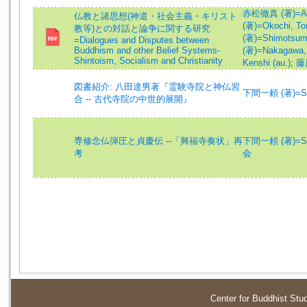
赤松徹真 (著)=Akam
仏教と諸思想(神道・社会主義・キリスト
(著)=Okochi, To
教等)との対話と論争に関する研究
(著)=Shimotsuma
=Dialogues and Disputes between
Buddhism and other Belief Systems-
(著)=Nakagawa,
Shintoism, Socialism and Christianity
Kenshi (au.)
;
藤原
図書紹介: 八田達男著『霊験寺院と神仏習
下間一頼 (著)=Shim
合 -- 古代寺院の中世的展開』
専修念仏弾圧と貞慶伝 --「興福寺奏状」再
下間一頼 (著)=Shim
考
会
Center for Buddhist Stu