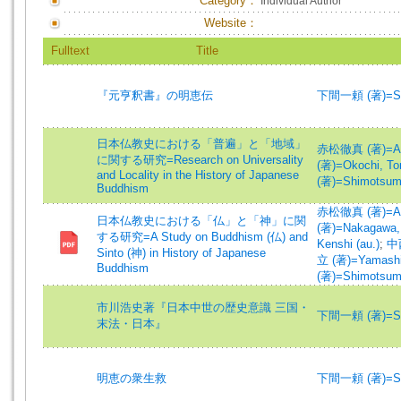
Category：
Individual Author
Website：
Fulltext
Title
『元亨釈書』の明恵伝
下間一頼 (著)=Shim
日本仏教史における「普遍」と「地域」
赤松徹真 (著)=Akam
に関する研究=Research on Universality
(著)=Okochi, To
and Locality in the History of Japanese
(著)=Shimotsuma
Buddhism
赤松徹真 (著)=Akam
日本仏教史における「仏」と「神」に関
(著)=Nakagawa,
する研究=A Study on Buddhism (仏) and
Kenshi (au.)
;
中西
Sinto (神) in History of Japanese
立 (著)=Yamashita
Buddhism
(著)=Shimotsuma
市川浩史著『日本中世の歴史意識 三国・
下間一頼 (著)=Shim
末法・日本』
明恵の衆生救
下間一頼 (著)=Shim