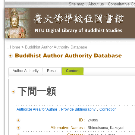
Site map
．
About us
．
Consultative C
．
Home
>
Buddhist Author Authority Database
Author Authority
Result
Content
下間一頼
．
．
Authorize Area for Author
Provide Bibliography
Correction
ID
：
24099
Alternative Names：
Shimotsuma, Kazuyori