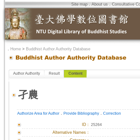
Site map
．
About us
．
Consultative C
．
Home
>
Buddhist Author Authority Database
Author Authority
Result
Content
孑農
．
．
Authorize Area for Author
Provide Bibliography
Correction
ID
：
25264
Alternative Names：