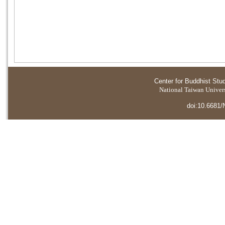
Center for Buddhist Stu
National Taiwan Universi
doi:10.6681