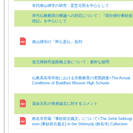
宋代南山律学の研究 : 霊芝元照を中心として
宋代仏教教団の檀越への対応について：『四分律行事鈔資
持記』を中心にして
南山律宗の「即心是仏」批判
道元禅師丹波路御上洛について：素朴な疑問
仏教系高等学校における宗教教育の実態調査=The Actual
Conditions of Buddhist Mission High Schools
温金玉氏の発表論文に対するコメント
称名寺所蔵『事鈔節古義文』について=The Jishō Sekkogi
mon (事鈔節古義文) in the Shōmyōji (称名寺) Collection