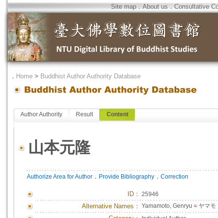
Site map
．
About us
．
Consultative C
．
Home
>
Buddhist Author Authority Database
Author Authority
Result
Content
山本元隆
．
．
Authorize Area for Author
Provide Bibliography
Correction
ID
：
25946
Alternative Names：
Yamamoto, Genryu
=
ヤマモト