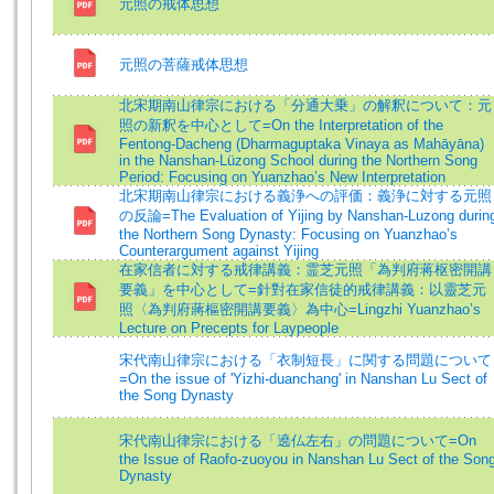
元照の戒体思想
元照の菩薩戒体思想
北宋期南山律宗における「分通大乗」の解釈について：元
照の新釈を中心として=On the Interpretation of the
Fentong-Dacheng (Dharmaguptaka Vinaya as Mahāyāna)
in the Nanshan-Lüzong School during the Northern Song
Period: Focusing on Yuanzhao’s New Interpretation
北宋期南山律宗における義浄への評価：義浄に対する元照
の反論=The Evaluation of Yijing by Nanshan-Luzong durin
the Northern Song Dynasty: Focusing on Yuanzhao’s
Counterargument against Yijing
在家信者に対する戒律講義：霊芝元照「為判府蒋枢密開講
要義」を中心として=針對在家信徒的戒律講義：以靈芝元
照〈為判府蔣樞密開講要義〉為中心=Lingzhi Yuanzhao’s
Lecture on Precepts for Laypeople
宋代南山律宗における「衣制短長」に関する問題について
=On the issue of 'Yizhi-duanchang' in Nanshan Lu Sect of
the Song Dynasty
宋代南山律宗における「遶仏左右」の問題について=On
the Issue of Raofo-zuoyou in Nanshan Lu Sect of the Son
Dynasty