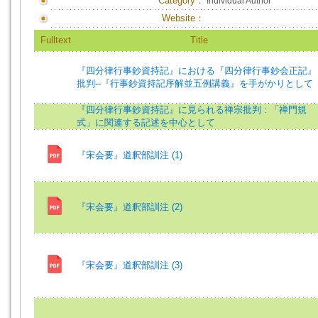
Category：
Individual Author
Website：
Fulltext
Title
『四分律行事鈔資持記』における『四分律行事鈔会正記』
批判--『行事鈔資持記序解並五例講義』を手がかりとして
『四分律行事鈔資持記』に見られる禅宗批判 : 「禅門規
式」に関連する記述を中心として
『宋会要』道釈部訓注 (1)
『宋会要』道釈部訓注 (2)
『宋会要』道釈部訓注 (3)