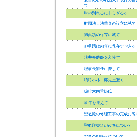
て
時の到れるに非らざるか
財團法人法華會の設立に就て
御眞蹟の保存に就て
御眞蹟は如何に保存すべきか
淺井要麟師を哀悼す
理事長辭任に際して
嗚呼小林一郎先生逝く
嗚呼木内重郞氏
新年を迎えて
聖教殿の修理工事の完成に際
聖教殿参道の改修について
釈尊の御降誕について