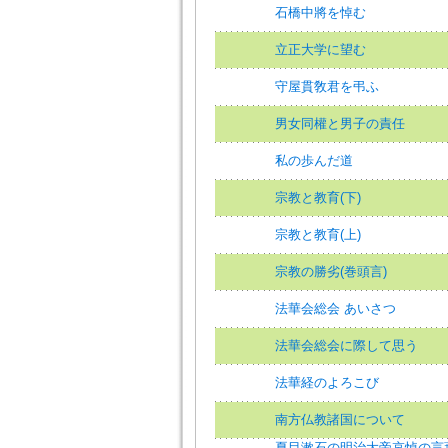
石橋中將を悼む
立正大学に望む
守屋貫敎君を弔ふ
男女同權と男子の責任
私の歩んだ道
宗教と教育(下)
宗教と教育(上)
宗教の勝劣(巻頭言)
法華会総会 あいさつ
法華会総会に際して思う
法華経のよろこび
南方仏教諸国について
夏目漱石の明治大帝哀悼の言