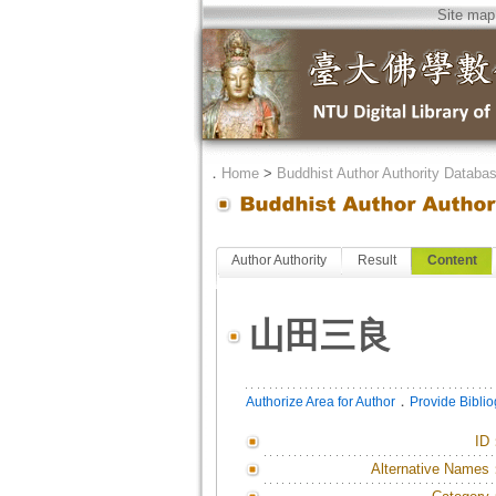
Site map
．
Home
>
Buddhist Author Authority Databa
Author Authority
Result
Content
山田三良
．
Authorize Area for Author
Provide Bibli
ID
Alternative Names