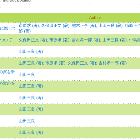
：
Individual Author
：
Author
市原求 (著)
;
久保田正文 (著)
;
兜木正亨 (著)
;
山田三良 (著)
;
姉崎正治 
要に際して
郞 (著)
について
久保田正文 (著)
;
市原求 (著)
;
吉村孝一郞 (著)
;
山田三良 (著)
;
中島
山田三良 (著)
山田三良 (著)
;
市原求 (著)
;
久保田正文 (著)
;
吉村孝一郎 (著)
の實を擧
山田三良
の奮起を
山田三良 (著)
山田三良 (著)
山田三良 (著)
山田三良
山田三良 (著)