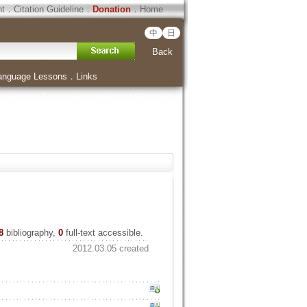
ht
．
Citation Guideline
．
Donation
．
Home
中
日
Back
anguage Lessons
．
Links
8
bibliography,
0
full-text accessible.
2012.03.05 created