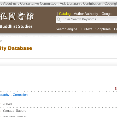
．
About us
．
Consultative Committee
．
Ask Librarian
．
Contribution
．
Copyrig
｜
Catalog
｜
Author Authority
｜
Google
｜
Search engine
．
Fulltext
．
Scriptures
．
L
se
3
．
ography
Correction
：
26040
：
Yamada, Saburo