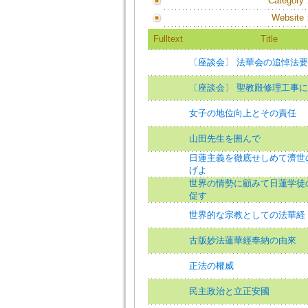
Category
Website
Fulltext
Title
〔座談会〕 法華会の追悼法
〔座談会〕 聖教殿修理工事
女子の地位向上とその責任
山田先生を囲んで
日蓮主義を徹底せしめて濟世
げよ
世界の情勢に顧みて日蓮学徒
促す
世界的な宗教としての法華経
古版妙法蓮華經奉納の由來
正法の權威
民主政治と立正安國