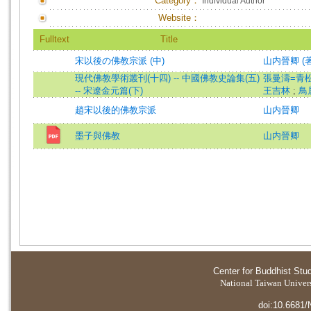
Category：
Individual Author
Website：
Fulltext
Title
宋以後の佛教宗派 (中)
山内晉卿 (著
現代佛教學術叢刊(十四) -- 中國佛教史論集(五)
張曼濤=青
-- 宋遼金元篇(下)
王吉林
;
鳥
趙宋以後的佛教宗派
山内晉卿
墨子與佛教
山内晉卿
Center for Buddhist Stu
National Taiwan Universi
doi:10.6681