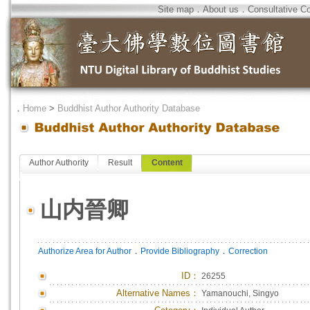
Site map
．
About us
．
Consultative C
．
Home
>
Buddhist Author Authority Database
Author Authority
Result
Content
山内晉卿
．
．
Authorize Area for Author
Provide Bibliography
Correction
ID
：
26255
Alternative Names：
Yamanouchi, Singyo