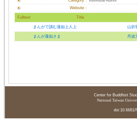
Category：
Individual Author
Website：
Fulltext
Title
まんがで讀む蓮如上人上
山折
まんが蓮如さま
丹波
Center for Buddhist Stu
National Taiwan Universi
doi:10.6681