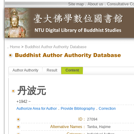
Site map
．
About us
．
Consultative C
．
Home
>
Buddhist Author Authority Database
Author Authority
Result
Content
丹波元
+1942 ~
．
．
Authorize Area for Author
Provide Bibliography
Correction
ID
：
27094
Alternative Names：
Tanba, Hajime