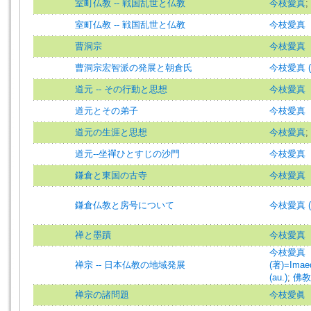
室町仏教 -- 戦国乱世と仏教
今枝愛真
;
室町仏教 -- 戦国乱世と仏教
今枝愛真
曹洞宗
今枝愛真
曹洞宗宏智派の発展と朝倉氏
今枝愛真 (
道元 -- その行動と思想
今枝愛真
道元とその弟子
今枝愛真
道元の生涯と思想
今枝愛真
;
道元--坐禪ひとすじの沙門
今枝愛真
鎌倉と東国の古寺
今枝愛真
鎌倉仏教と房号について
今枝愛真 (
禅と墨蹟
今枝愛真
今枝愛真
禅宗 -- 日本仏教の地域発展
(著)=Imaed
(au.)
;
佛教
禅宗の諸問題
今枝愛眞