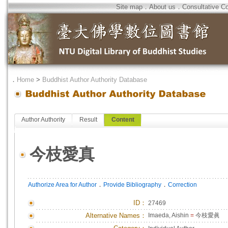
Site map
．
About us
．
Consultative C
．
Home
>
Buddhist Author Authority Database
Author Authority
Result
Content
今枝愛真
．
．
Authorize Area for Author
Provide Bibliography
Correction
ID
：
27469
Alternative Names：
Imaeda, Aishin
=
今枝愛眞