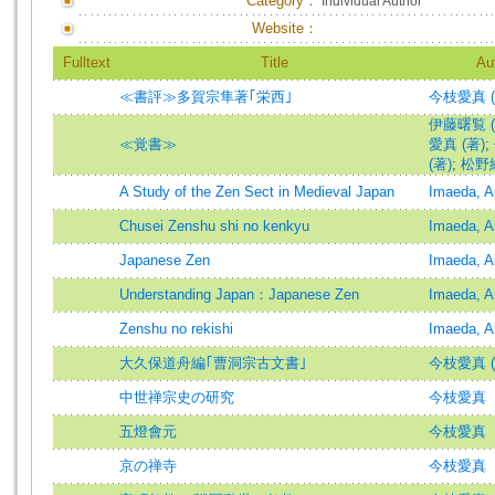
Category：
Individual Author
Website：
Fulltext
Title
Au
≪書評≫多賀宗隼著｢栄西｣
今枝愛真 (
伊藤曙覧 (
≪覚書≫
愛真 (著)
;
(著)
;
松野純
A Study of the Zen Sect in Medieval Japan
Imaeda, A
Chusei Zenshu shi no kenkyu
Imaeda, A
Japanese Zen
Imaeda, A
Understanding Japan：Japanese Zen
Imaeda, A
Zenshu no rekishi
Imaeda, A
大久保道舟編｢曹洞宗古文書｣
今枝愛真 (
中世禅宗史の研究
今枝愛真
五燈會元
今枝愛真
京の禅寺
今枝愛真