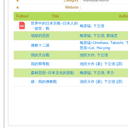
Category：
Individual Author
Website：
Fulltext
Title
Autho
世界中的日本宗教--日本人的
梅原猛
;
卞立强
「彼世」觀
地獄的思想
梅原猛
;
卞立强
;
劉瑞芝
梅原猛=Umehara, Takeshi
;
卞
佛教十二講
慧英=Lei, Hui-ying
我的天台觀
池田大作
;
卞立强
我的釋尊觀
池田大作 (著)
;
卞立强 (譯)
森林思想--日本文化的原點
梅原猛
;
卞立强
;
李力
續・我的佛教觀
池田大作 (著)
;
卞立强 (譯)