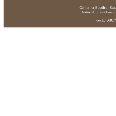
Center for Buddhist Stu
National Taiwan Universi
doi:10.6681