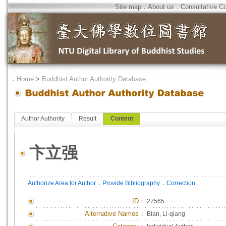
Site map
．
About us
．
Consultative C
．
Home
>
Buddhist Author Authority Database
Author Authority
Result
Content
卞立强
．
．
Authorize Area for Author
Provide Bibliography
Correction
ID
：
27565
Alternative Names：
Bian, Li-qiang