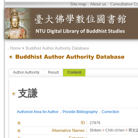
Site map
．
About us
．
Consultative C
．
Home
>
Buddhist Author Authority Database
Author Authority
Result
Content
支謙
．
．
Authorize Area for Author
Provide Bibliography
Correction
ID
：
27876
Alternative Names：
Shiken
=
Chih-ch'ien
=
釋支