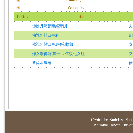
Category：
Website：
Fulltext
Title
佛說月明菩薩經旁訓
支
佛說阿難四事經
劉
佛說阿難四事經旁訓(續)
支
婦女學佛號(其一)：佛說七女經
支
菩薩本緣經
僧
Center for Buddhist Stu
National Taiwan Universi