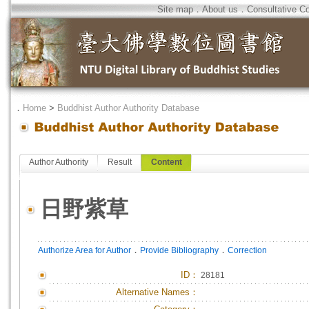
Site map
．
About us
．
Consultative C
．
Home
>
Buddhist Author Authority Database
Author Authority
Result
Content
日野紫草
．
．
Authorize Area for Author
Provide Bibliography
Correction
ID
：
28181
Alternative Names：