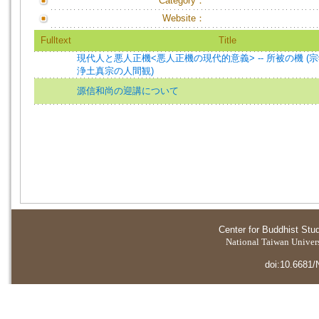
Category：
Website：
Fulltext
Title
現代人と悪人正機<悪人正機の現代的意義> -- 所被の機 (
浄土真宗の人間観)
源信和尚の迎講について
Center for Buddhist Stu
National Taiwan Universi
doi:10.6681