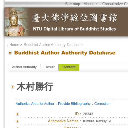
Site map
．
About us
．
Consultative C
．
Home
>
Buddhist Author Authority Database
Author Authority
Result
Content
木村勝行
．
．
Authorize Area for Author
Provide Bibliography
Correction
ID
：
28343
Alternative Names：
Kimura, Katsuyuki