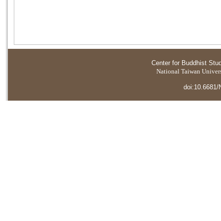
Center for Buddhist Stu
National Taiwan Universi
doi:10.6681