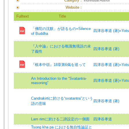
Category：
Individual Author
Website：
Fulltext
Title
「佛陀の沈默」が語るもの=Silence
四津谷孝道 (著)=Yotsuy
of Buddha
『入中論』における唯識無境説の未
四津谷孝道 (著)
了義性
『根本中頌』18章第6偈を巡って
四津谷孝道 (著)=Yotsuy
An Introduction to the “Svatantra-
四津谷孝道 (著)=Yotsuy
reasoning”
Candrakirtiに於ける“svatantra”という
四津谷孝道 (著)
語の意味
Lam rimに於ける二諦設定の一側面
四津谷孝道
Tsong kha pa における無自性論証と