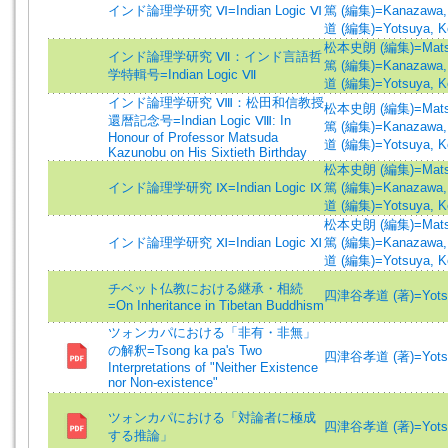
インド論理学研究 Ⅵ=Indian Logic Ⅵ
篤 (編集)=Kanazawa, A
道 (編集)=Yotsuya, Ko
松本史朗 (編集)=Matsum
インド論理学研究 Ⅶ：インド言語哲
篤 (編集)=Kanazawa, A
学特輯号=Indian Logic Ⅶ
道 (編集)=Yotsuya, Ko
インド論理学研究 Ⅷ：松田和信教授
松本史朗 (編集)=Matsum
還暦記念号=Indian Logic Ⅷ: In
篤 (編集)=Kanazawa, A
Honour of Professor Matsuda
道 (編集)=Yotsuya, Ko
Kazunobu on His Sixtieth Birthday
松本史朗 (編集)=Matsum
インド論理学研究 Ⅸ=Indian Logic Ⅸ
篤 (編集)=Kanazawa, A
道 (編集)=Yotsuya, Ko
松本史朗 (編集)=Matsum
インド論理学研究 Ⅺ=Indian Logic Ⅺ
篤 (編集)=Kanazawa, A
道 (編集)=Yotsuya, Ko
チベット仏教における継承・相続
四津谷孝道 (著)=Yotsuy
=On Inheritance in Tibetan Buddhism
ツォンカパにおける「非有・非無」
の解釈=Tsong ka pa's Two
四津谷孝道 (著)=Yotsuy
Interpretations of "Neither Existence
nor Non-existence"
ツォンカパにおける「対論者に極成
四津谷孝道 (著)=Yotsuy
する推論」