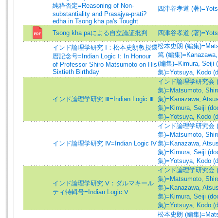
純粋否定=Reasoning of Non-
四津谷孝道 (著)=Yotsuy
substantiality and Prasajya-prati?
edha in Tsong kha pa's Tought
Tsong kha paによる自立論証批判
四津谷孝道 (著)=Yotsuy
松本史朗 (編集)=Matsum
インド論理学研究 Ⅰ：松本史朗教授還
篤 (編集)=Kanazawa, A
暦記念号=Indian Logic Ⅰ: In Honour
(編集)=Kimura, Seiji 
of Professor Shiro Matsumoto on His
Sixtieth Birthday
集)=Yotsuya, Kodo (
インド論理学研究会 (
集)=Matsumoto, Shir
インド論理学研究 Ⅲ=Indian Logic Ⅲ
集)=Kanazawa, Atsus
集)=Kimura, Seiji (d
集)=Yotsuya, Kodo (
インド論理学研究会 (
集)=Matsumoto, Shir
インド論理学研究 Ⅳ=Indian Logic Ⅳ
集)=Kanazawa, Atsus
集)=Kimura, Seiji (d
集)=Yotsuya, Kodo (
インド論理学研究会 (
集)=Matsumoto, Shir
インド論理学研究 Ⅴ：ダルマキール
集)=Kanazawa, Atsus
ティ特輯号=Indian Logic Ⅴ
集)=Kimura, Seiji (d
集)=Yotsuya, Kodo (
松本史朗 (編集)=Matsum