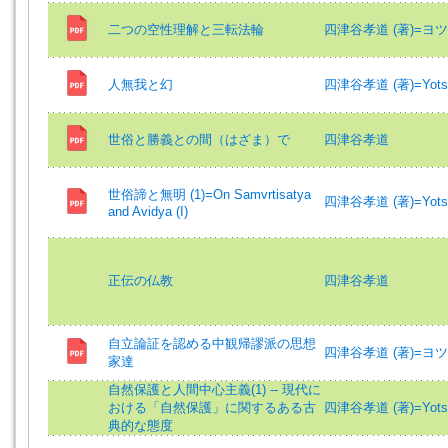
二つの空性理解と三転法輪
四津谷孝道 (著)=ヨツヤ
人無我と幻
四津谷孝道 (著)=Yotsuy
世俗と勝義との間（はざま）で
四津谷孝道
世俗諦と無明 (1)=On Samvrtisatya
四津谷孝道 (著)=Yotsuy
and Avidya (I)
正伝の仏教
四津谷孝道
自立論証を認める中観帰謬派の思想
四津谷孝道 (著)=ヨツヤ
家達
自然保護と人間中心主義(1) -- 現代に
おける「自然保護」に関するある古
四津谷孝道 (著)=Yotsuy
典的な態度