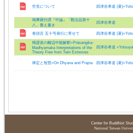
空見について
四津谷孝道 (著)=Yotsuy
鳩摩羅什譯『中論』「觀法品第十
四津谷孝道
八」覺え書き
巻頭言 五十号発行に寄せて
四津谷孝道 (著)=Yotsuy
帰謬派の離辺中観解釈=Prāsaṅgika-
四津谷孝道 =Yotsuya,
Madhyamaka Interpretations of the
Theory Free from Twin Extremes
禅定と智慧=On Dhyana and Prajna
四津谷孝道 (著)=Yotsuy
Center for Buddhist Stu
National Taiwan Universi