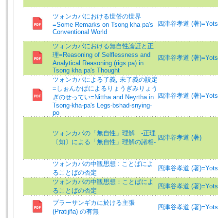
ツォンカパにおける世俗の世界
四津谷孝道 (著)=Yotsuy
=Some Remarks on Tsong kha pa's
Conventional World
ツォンカパにおける無自性論証と正
理=Reasoning of Selflessness and
四津谷孝道 (著)=Yotsuy
Analytical Reasoning (rigs pa) in
Tsong kha pa's Thought
ツォンカパによる了義, 未了義の設定
=しぉんかぱによるりょうぎみりょう
四津谷孝道 (著)=Yotsuy
ぎのせってい=Nittha and Neyrtha in
Tsong-kha-pa's Legs-bshad-snying-
po
ツォンカパの「無自性」理解 ‐正理
四津谷孝道 (著)
〔知〕による「無自性」理解の諸相‐
ツォンカパの中観思想 : ことばによ
四津谷孝道 (著)=Yotsuy
ることばの否定
ツォンカパの中観思想：ことばによ
四津谷孝道 (著)=Yotsuy
ることばの否定
プラーサンギカに於ける主張
四津谷孝道 (著)=Yotsuy
(Pratijña) の有無