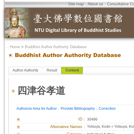
Site map
．
About us
．
Consultative C
．
Home
>
Buddhist Author Authority Database
Author Authority
Result
Content
四津谷孝道
．
．
Authorize Area for Author
Provide Bibliography
Correction
ID
：
30486
Alternative Names：
Yotsuya, Kodo
=
Yotsuya, K