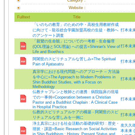
Category：
Website：
Fulltext
Title
「いのちの教育」のための中・高校生用教材作成
に向けて - 龍谷総合学園加盟高校の生徒・教師へ
打本未来 (
のアンケート調査
「親鸞の生命観」についての一考察 - 生命倫理
打本未来 =
(QOL理論とSOL理論) への提言=Shinran's View of
Life and Bioethics
阿闍世のスピリチュアルな苦しみ=The Spiritual
打本未来 =
Pain of Ajatasatru
真宗学における現代問題へのアプローチ -- 方法論
を中心に=The Approach to Modern Problems in
打本未来 =
Shin Buddhist Studies, with a Focus on
Methodology
仏教チャプレンと牧師との連携 : 病院臨床の現場
での一事例=Cooperation between a Christian
打本未来 (
Pastor and a Buddhist Chaplain : A Clinical Case
in Hospital Practice
仏教的スピリチュアルケアの構築 - 阿闍世のスピ
打本未来 (
リチュアルな苦しみを一例に
浄土真宗における社会活動の基礎的研究I : 歴史・
友久久雄 (
現状・課題=Basic Research on Social Activities
本未来 (著)
in Shin Buddhism : History, Present Status and