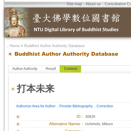
Site map
．
About us
．
Consultative C
．
Home
>
Buddhist Author Authority Database
Author Authority
Result
Content
打本未来
．
．
Authorize Area for Author
Provide Bibliography
Correction
ID
：
30826
Alternative Names：
Uchimoto, Mikuru