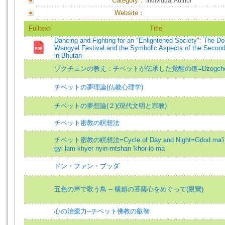
Category：
Individual Author
Website：
Fulltext
Title
Dancing and Fighting for an "Enlightened Society": The D
Wangyel Festival and the Symbolic Aspects of the Secon
in Bhutan
ゾクチェンの教え：チベットが伝承した覚醒の道=Dzogch
チベットの夢理論(仏教心理学)
チベットの夢想論(２)(現代文明と宗教)
チベット密教の暝想法
チベット密教の瞑想法=Cycle of Day and Night=Gdod ma'i rn
gyi lam-khyer nyin-mtshan 'khor-lo-ma
ドン・ファン・ブッダ
五色の声で歌う鳥 -- 横超の菩薩心をめぐって(親鸞)
心の治癒力--チベット佛教の叡智