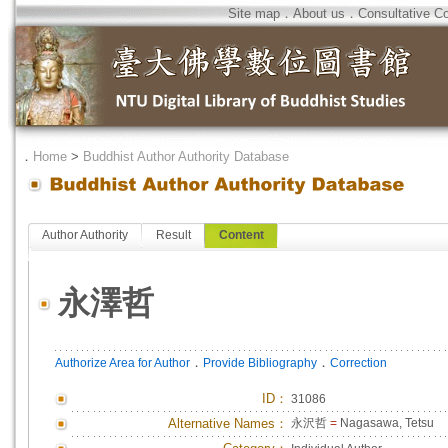
Site map
．
About us
．
Consultative C
．
Home
>
Buddhist Author Authority Database
Author Authority
Result
Content
永澤哲
．
．
Authorize Area for Author
Provide Bibliography
Correction
ID
：
31086
Alternative Names：
永沢哲
=
Nagasawa, Tetsu