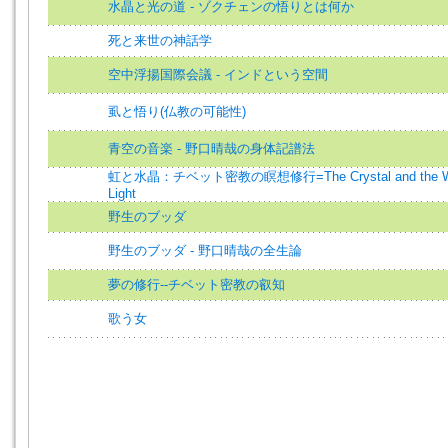
水晶と光の道 - ゾクチェンの悟りとは何か
死と来世の神話学
空中浮揚国際会議 - インドという空間
虱と悟り(仏教の可能性)
青空の音楽 - 野口晴哉の身体記譜法
虹と水晶：チベット密教の瞑想修行=The Crystal and the W
Light
野生のブッダ
野生のブッダ - 野口晴哉の全生論
夢の修行--チベット密教の叡知
歌う女