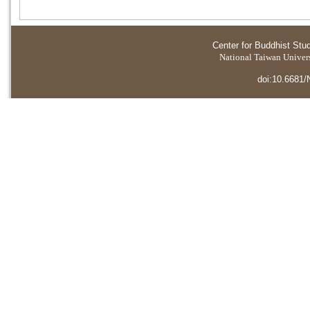
Center for Buddhist Stu
National Taiwan Universi
doi:10.6681