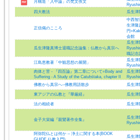
月稱造「入中論」の梵文佚文
Ryushin
四大教法
瓜生津
中西智海=
生津隆真=
正信偈のこころ
円=Kake
会館
瓜生津隆真
瓜生津隆真博士退職記念論集：仏教から真宗へ
Ryushin
職記念論
瓜生津隆真
江島恵教著「中観思想の展開」
Ryushin
肉体と苦 - 『四百論』第二章について=Body and
瓜生津隆真
Suffering - A Study of the Catuḥśtaka, chapter II
Ryushin
佛教から真宗へ--佛教用語散步
瓜生津隆真
東アジアの仏教と『華厳経』
瓜生津
法の相続者
瓜生津
瓜生津隆真
金子大栄編『親鸞著作全集』
Ryushin
阿弥陀仏とは何か -- 浄土に関する本(BOOK
瓜生津
GUIDE 仏教入門)