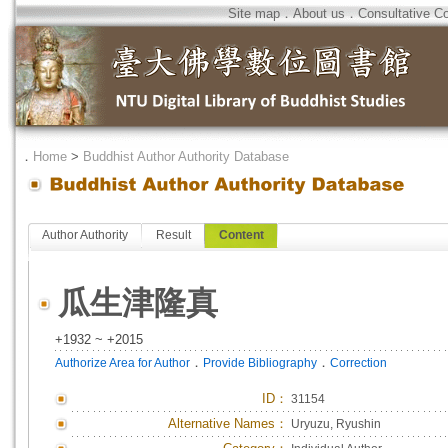
Site map
．
About us
．
Consultative C
．
Home
>
Buddhist Author Authority Database
Author Authority
Result
Content
瓜生津隆真
+1932 ~ +2015
．
．
Authorize Area for Author
Provide Bibliography
Correction
ID
：
31154
Alternative Names：
Uryuzu, Ryushin