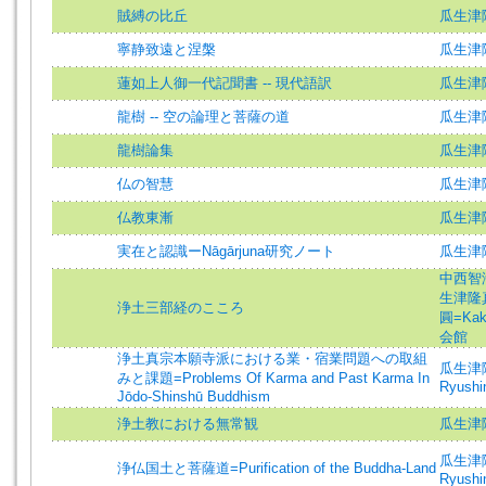
賊縛の比丘
瓜生津
寧静致遠と涅槃
瓜生津
蓮如上人御一代記聞書 -- 現代語訳
瓜生津
龍樹 -- 空の論理と菩薩の道
瓜生津
龍樹論集
瓜生津
仏の智慧
瓜生津
仏教東漸
瓜生津
実在と認識ーNāgārjuna研究ノート
瓜生津
中西智海=
生津隆真=
浄土三部経のこころ
圓=Kake
会館
浄土真宗本願寺派における業・宿業問題への取組
瓜生津隆真
みと課題=Problems Of Karma and Past Karma In
Ryushin
Jōdo-Shinshū Buddhism
浄土教における無常観
瓜生津
瓜生津隆真
浄仏国土と菩薩道=Purification of the Buddha-Land
Ryushin