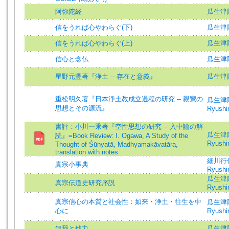
阿弥陀経
瓜生津
信をうれば心やわらぐ(下)
瓜生津隆
信をうれば心やわらぐ(上)
瓜生津隆
信心と念仏
瓜生津
星野元豐著『浄土 -- 存在と意義』
瓜生津
重松明久著『日本浄土教成立過程の研究 -- 親鸞の
瓜生津隆真
思想とその源流』
Ryushin
書評：小川一乘著『空性思想の研究 -- 入中論の解
瓜生津隆真
読』=Book Review: I. Ogawa, A Study of the
Ryushin
Thought of Śūnyatā, Madhyamakāvatāra,
translation with notes
細川行
真宗小事典
Ryushi
瓜生津隆真
真宗伝道史研究序説
Ryushin
真宗信心の本質と社会性：如来・浄土・往生を中
瓜生津隆真
心に
Ryushin
無我と他力
瓜生津隆