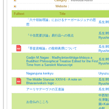
Category：
Individual Author
Website：
Fulltext
Title
「六十頌如理論」におけるナーガールジュナの思
瓜生津
想
瓜生津隆真
『十住毘婆沙論』易行品への視点
Ryushin
瓜生津隆真
『菩提資糧論』の龍樹眞撰について
Ryushin
Gadjin M.Nagao : Madhyāntavibhāga-bhāṣya a
瓜生津隆真
Buddhist Philosophical Treatise Edited for the First
Ryushin
Time from a Sanskrit Manuscript
Nagarujuna kenkyu
Uryuzu
The Middle Stanzas XXIV-6 - A note on
瓜生津隆真
Bhavaviveka's logic -
Ryushin
アーリヤデーヴァの王道論
瓜生津
中西智海=
生津隆真=
お念仏のこころ
圓=Kake
会館