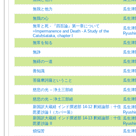
無我と他力
瓜生津
無我の心
瓜生津
無常と死 - 『四百論』第一章について
瓜生津隆真
=Impermanence and Death - A Study of the
Ryushin
Catuḥśataka, chapter I
無常を知る
瓜生津
無諍
瓜生津
無碍の一道
瓜生津
善知識
瓜生津
菩薩摩訶薩ということ
瓜生津
慈悲の光 -- 浄土三部経
瓜生津隆真
慈悲の光 -- 浄土三部経
瓜生津隆真
新国訳大蔵経 インド撰述部 14-12 釈経論部：十住
瓜生津隆
毘婆沙論 I（カバー装）
Ryushin
新国訳大蔵経 インド撰述部 14-13 釈経論部：十住
瓜生津隆
毘婆沙論 II
Ryushin
煩悩苦
瓜生津