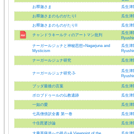
お釋迦さま
瓜生津
お釋迦さまのものがたりI
瓜生津
お釋迦さまのものがたりII
瓜生津
瓜生津隆真
チャンドラキールティのアートマン批判
Ryushin
ナーガールジュナと神秘思想=Nagarjuna and
瓜生津隆真
Mysticism
Ryushin
ナーガールジュナ研究
瓜生津
瓜生津隆真
ナーガールジュナ研究-3-
Ryushin
ブッダ最後の言葉
瓜生津
ボロブドゥールの仏教遺跡
瓜生津
一如の愛
瓜生津隆
七高僧傍訳全書 第一巻
瓜生津
十住毘婆沙論
瓜生津
大乗菩薩道への視点=A Viewpoint of the
瓜生津隆真