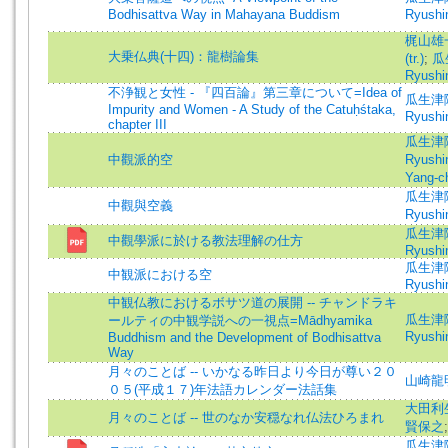
Bodhisattva Way in Mahayana Buddism
Ryushin
梶山雄一 
大乗仏典(十四)：龍樹論集
(tr.)
;
瓜
Ryushin
不浄観と女性 - 『四百論』第三章について=Idea of
瓜生津隆真
Impurity and Women - A Study of the Catuḥśtaka,
Ryushin
chapter III
瓜生津隆真
中觀派的空
Ryushin
Yang-ch
瓜生津隆真
中觀與空義
Ryushin
瓜生津隆真
中觀學派に於ける教法理解の仕方
Ryushin
瓜生津隆真
中観派における空
Ryushin
中観仏教におけるボサツ道の展開 -- チャンドラキ
瓜生津隆真
ールティの中観学説への一視点=Mādhyamika
Ryushin
Buddhism and the Development of Bodhisattva
Way
月々のことば -- いかなる昨日より今日が尊い２０
山崎龍
０５(平成１７)年法語カレンダー法話集
大田利
月々のことば -- 世のなか安穏なれ仏法ひろまれ
賢保之
瓜生津隆真