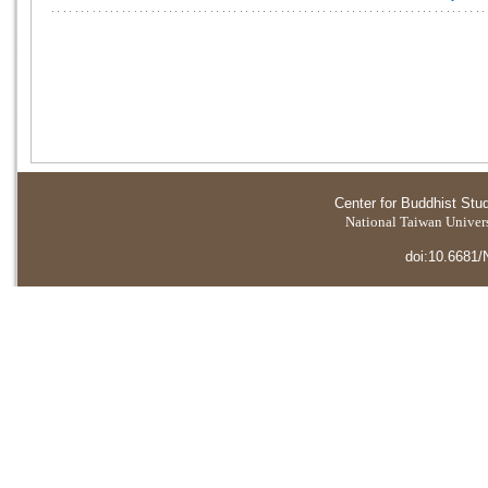
Center for Buddhist Stu
National Taiwan Universi
doi:10.6681