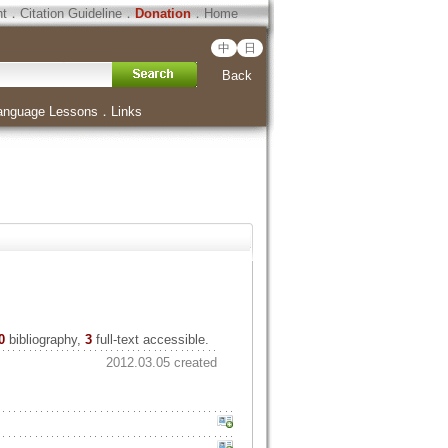
ht
．
Citation Guideline
．
Donation
．
Home
中
日
Back
anguage Lessons
．
Links
0
bibliography,
3
full-text accessible.
2012.03.05 created