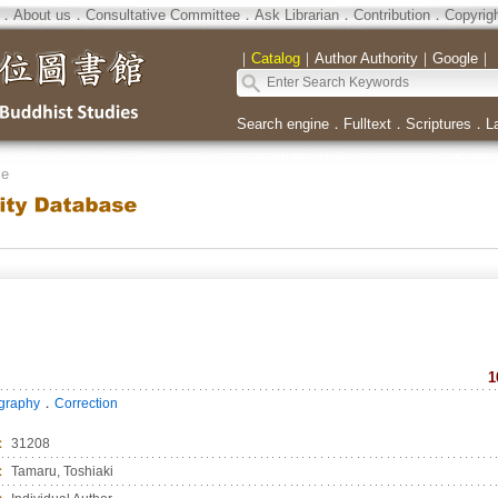
．
About us
．
Consultative Committee
．
Ask Librarian
．
Contribution
．
Copyrig
｜
Catalog
｜
Author Authority
｜
Google
｜
Search engine
．
Fulltext
．
Scriptures
．
L
se
1
．
ography
Correction
：
31208
：
Tamaru, Toshiaki