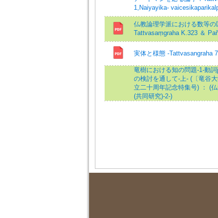
1,Naiyayika- vaicesikaparik
仏教論理学派における数等の
Tattvasaṃgraha K.323 ＆ Pañ
実体と様態 -Tattvasangraha 7-
竜樹における知の問題-1-動詞
の検討を通して-上- (〔竜
立二十周年記念特集号) ： 
(共同研究)-2-)