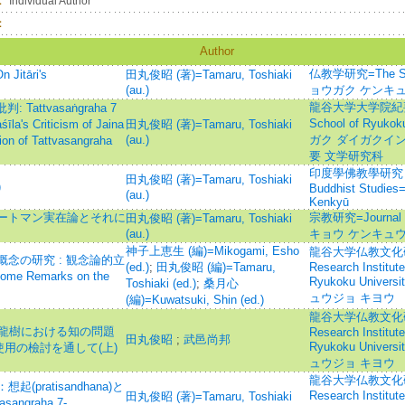
：
Individual Author
：
Author
仏教学研究=The Stu
 Jitāri's
田丸俊昭 (著)=Tamaru, Toshiaki
(au.)
ョウガク ケンキ
龍谷大学大学院紀要=Bul
判: Tattvasaṅgraha 7
School of Ryuk
a's Criticism of Jaina
田丸俊昭 (著)=Tamaru, Toshiaki
(au.)
ガク ダイガクイ
on of Tattvasangraha
要 文学研究科
印度學佛教學研究 =Jou
田丸俊昭 (著)=Tamaru, Toshiaki
)
Buddhist Studies
(au.)
Kenkyū
ートマン実在論とそれに
宗教研究=Journal o
田丸俊昭 (著)=Tamaru, Toshiaki
(au.)
キョウ ケンキュ
神子上恵生 (編)=Mikogami, Esho
龍谷大学仏教文化研究所
念の研究 : 観念論的立
(ed.)
;
田丸俊昭 (編)=Tamaru,
Research Institute
Remarks on the
Ryukoku Univ
Toshiaki (ed.)
;
桑月心
ュウジョ キヨウ
(編)=Kuwatsuki, Shin (ed.)
龍谷大学仏教文化研究所
- 龍樹における知の問題
Research Institute
田丸俊昭
;
武邑尚邦
Ryukoku Univ
語の使用の檢討を通して(上)
ュウジョ キヨウ
龍谷大学仏教文化研究所
pratisandhana)と
Research Institute
田丸俊昭 (著)=Tamaru, Toshiaki
ngraha 7-