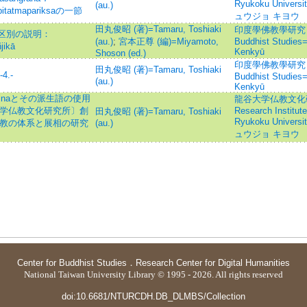
Ryukoku Univ
(au.)
alpitatmapariksaの一節
ュウジョ キヨウ
田丸俊昭 (著)=Tamaru, Toshiaki
印度學佛教學研究 =Jou
区別の説明：
(au.)
;
宮本正尊 (編)=Miyamoto,
Buddhist Studies
jikā
Kenkyū
Shoson (ed.)
印度學佛教學研究 =Jou
田丸俊昭 (著)=Tamaru, Toshiaki
4.-
Buddhist Studies
(au.)
Kenkyū
jnaとその派生語の使用
龍谷大学仏教文化研究所
谷大学仏教文化研究所〕創
Research Institute
田丸俊昭 (著)=Tamaru, Toshiaki
Ryukoku Univ
(仏教の体系と展相の研究
(au.)
ュウジョ キヨウ
Center for Buddhist Studies
．
Research Center for Digital Humanities
National Taiwan University Library © 1995 - 2026. All rights reserved
doi:10.6681/NTURCDH.DB_DLMBS/Collection