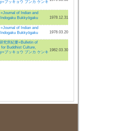
ersity=ブッキョウ ブンカ ケンキ
rnal of Indian and
1978.12.31
=Indogaku Bukkyōgaku
rnal of Indian and
1978.03.20
=Indogaku Bukkyōgaku
紀要=Bulletin of
 for Buddhist Culture,
1982.03.30
ersity=ブッキョウ ブンカ ケンキ