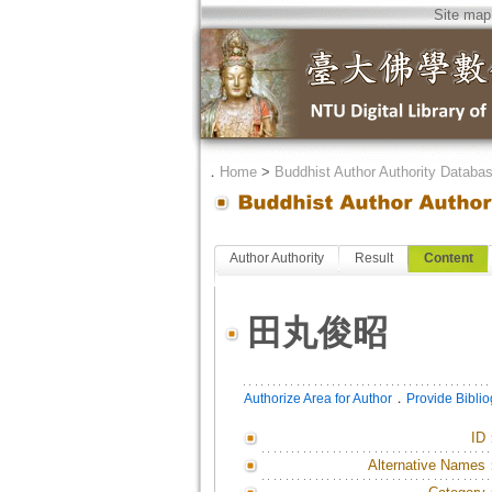
Site map
．
Home
>
Buddhist Author Authority Databa
Author Authority
Result
Content
田丸俊昭
．
Authorize Area for Author
Provide Bibli
ID
Alternative Names