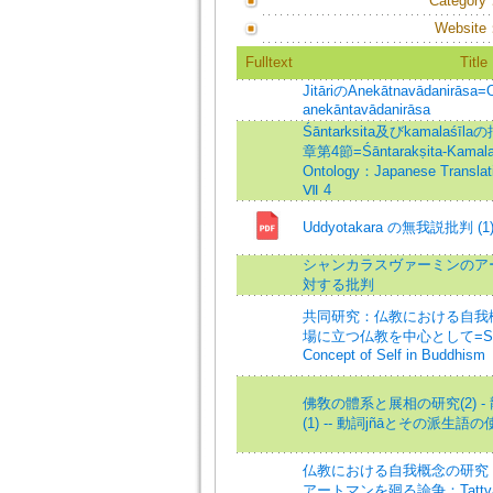
Category
Website
Fulltext
Title
JitāriのAnekātnavādanirāsa=On
anekāntavādanirāsa
Śāntarksita及びkamalaśīlaの批
章第4節=Śāntarakṣita-Kamalaśīl
Ontology：Japanese Translati
Ⅶ 4
Uddyotakara の無我説批判 (1
シャンカラスヴァーミンのア
対する批判
共同研究：仏教における自我概
場に立つ仏教を中心として=Some 
Concept of Self in Buddhism
佛敎の體系と展相の研究(2) 
(1) -- 動詞jñāとその派生
仏教における自我概念の研究：想起(
アートマンを廻る論争：Tattvasa