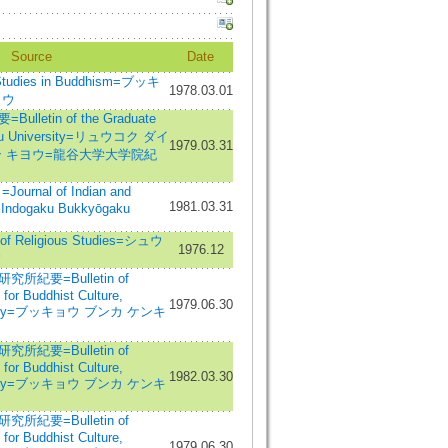
Source
Date
dies in Buddhism=ブッキ
1978.03.01
ュウ
letin of the Graduate
oku University=リュウコク ダイ
1979.03.31
ン キヨウ=龍谷大学大学院紀
rnal of Indian and
1981.03.31
=Indogaku Bukkyōgaku
f Religious Studies=シュウ
1976.12
ウ
紀要=Bulletin of
 for Buddhist Culture,
1979.06.30
ersity=ブッキョウ ブンカ ケンキ
紀要=Bulletin of
 for Buddhist Culture,
1982.03.30
ersity=ブッキョウ ブンカ ケンキ
紀要=Bulletin of
 for Buddhist Culture,
1979.06.30