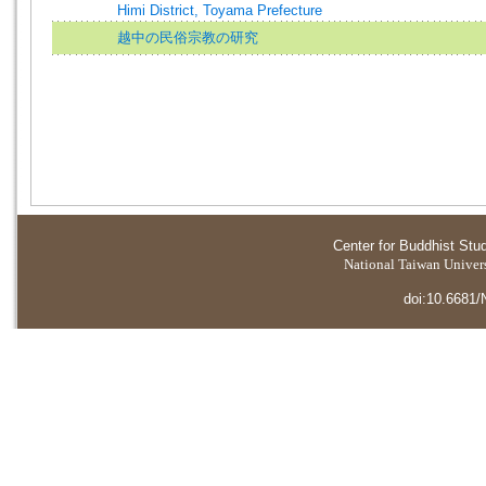
Himi District, Toyama Prefecture
越中の民俗宗教の研究
Center for Buddhist Stu
National Taiwan Universi
doi:10.6681