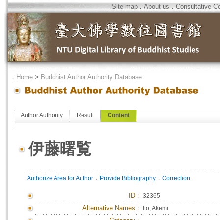
Site map
．
About us
．
Consultative C
．
Home
>
Buddhist Author Authority Database
Author Authority
Result
Content
伊藤曙覧
．
．
Authorize Area for Author
Provide Bibliography
Correction
ID
：
32365
Alternative Names：
Ito, Akemi