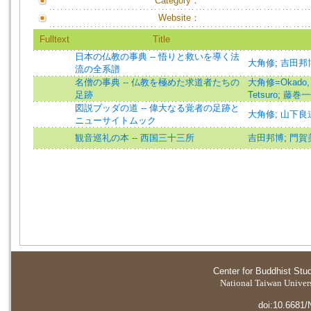
Category：
Website：
Fulltext
Title
日本の仏教の事典 -- 悟りと救いを導く法
大角修
;
吉田邦
流の全系譜
名僧の事典 -- 仏教を極めた求道者たちの
大角修=Okado,
足跡
Tetsuro
;
藤巻一保=
図説ブッダの道 -- 偉大なる覚者の足跡と
大角修
;
山下良
ニューサイトムック
観音巡礼の本 -- 西国三十三所
吉田邦博
;
門賀
Center for Buddhist Stu
National Taiwan Universi
doi:10.6681