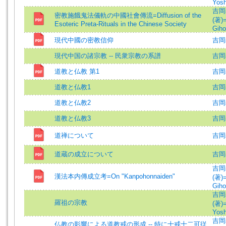
Yosh
吉岡
密教施餓鬼法儀軌の中國社會傳流=Diffusion of the
(著)=
Esoteric Preta-Rituals in the Chinese Society
Giho
現代中國の密教信仰
吉岡
現代中国の諸宗教 -- 民衆宗教の系譜
吉岡
道教と仏教 第1
吉岡
道教と仏教1
吉岡
道教と仏教2
吉岡
道教と仏教3
吉岡
道禅について
吉岡
道蔵の成立について
吉岡
吉岡
漢法本内傳成立考=On "Kanpohonnaiden"
(著)=
Giho
吉岡
羅祖の宗教
(著)=
Yosh
吉岡
仏教の影響による道教戒の形成 -- 特に十戒十二可従