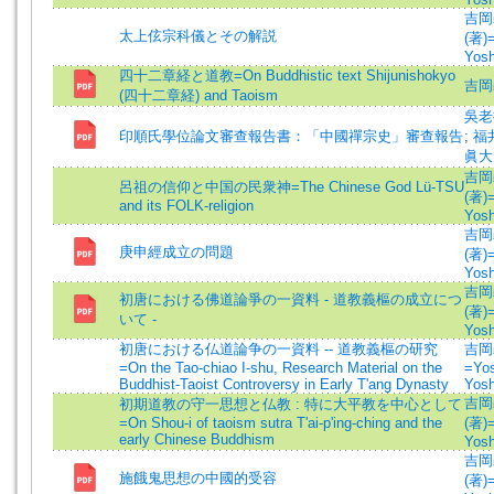
吉岡
太上伭宗科儀とその解説
(著)=
Yosh
四十二章経と道教=On Buddhistic text Shijunishokyo
吉岡
(四十二章経) and Taoism
吳
印順氏學位論文審查報告書：「中國禪宗史」審查報告
;
福
眞大
吉岡
呂祖の信仰と中国の民衆神=The Chinese God Lü-TSU
(著)=
and its FOLK-religion
Yosh
吉岡
庚申經成立の問題
(著)=
Yosh
吉岡
初唐における佛道論爭の一資料 - 道教義樞の成立につ
(著)=
いて -
Yosh
初唐における仏道論争の一資料 -- 道教義樞の研究
吉岡
=On the Tao-chiao I-shu, Research Material on the
=Yos
Buddhist-Taoist Controversy in Early T'ang Dynasty
Yosh
吉岡
初期道教の守一思想と仏教 : 特に大平教を中心として
=On Shou-i of taoism sutra T'ai-p'ing-ching and the
(著)=
early Chinese Buddhism
Yosh
吉岡
施餓鬼思想の中國的受容
(著)=