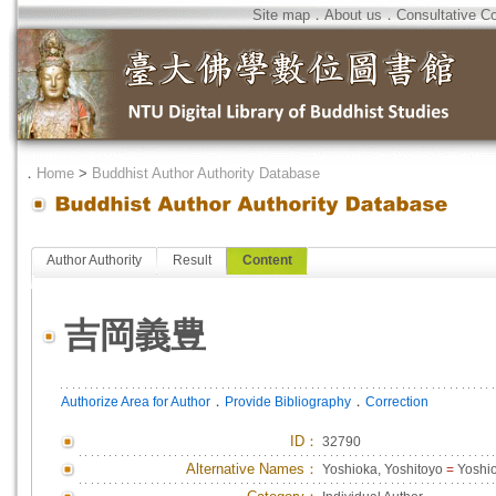
Site map
．
About us
．
Consultative C
．
Home
>
Buddhist Author Authority Database
Author Authority
Result
Content
吉岡義豊
．
．
Authorize Area for Author
Provide Bibliography
Correction
ID
：
32790
Alternative Names：
Yoshioka, Yoshitoyo
=
Yoshio