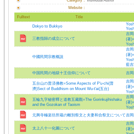
Category：
Individual Author
Website：
Fulltext
Title
Yosh
Dokyo to Bukkyo
Yosh
吉岡
三教指歸の成立について
(著)=
Yosh
吉岡
(著)=
中國民間宗教概說
Yosh
藍吉
中国民間の地獄十王信仰について
吉岡
吉岡
五台山の普済佛教=Some Aspects of P'u-chi(普
(著)=
濟)Sect of Buddhism on Mount Wu-t'ai(五台)
Yosh
吉岡
五輪九字秘密釋と道教五藏觀=The Gorinkujihishaku
(著)=
and the Gozokan of Taoism
Yosh
元興寺極楽坊所蔵の離別祭文と夫妻和合祭文について
吉岡
吉岡
太上八十一化圖について
(著)=
Yosh