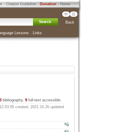
ht
．
Citation Guideline
．
Donation
．
Home
中
日
Back
anguage Lessons
．
Links
3
bibliography,
9
full-text accessible.
12.03.05 created, 2021.10.26 updated