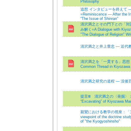
Philosophy
追想 インタビューを終えて 
=Reminiscence — After the I
“The Issue of Shinran”
清沢満之とその門下との「対
み解く=A Dialogue with Kiyoza
"The Dialogue of Religion" Wr
清沢満之と井上豊忠 ― 近代
清沢満之を「一貫する」思想：
Common Thread in Kiyozawa M
清沢満之研究の道程 ― 没後
提言Ⅲ 清沢満之の〈発掘〉：『臘
“Excavating” of Kiyozawa Man
親鸞における教学の視座：「三心
viewpoint of the doctrine stud
of "the Kyogyoshinsho"