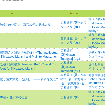
：
Individual Author
：
Title
Author
近代仏教=Jour
名和達宣 (著)=ナワ
Buddhism
起された問い : 真宗教学の見地より
タツノリ (au.)
Bukkyō=Mod
bukkyo
近代仏教=Jour
名和達宣 (著)=ナワ
Buddhism
タツノリ (au.)
Bukkyō=Mod
bukkyo
名和達宣
宗教研究=Journ
之と雑誌『無尽灯』=The Intellectual
(著)=Nawa,
シュウキョ
 : Kiyozawa Manshi and Mujinto Magazine
Tatsunori (au.)
名和達宣
換期=Reading the "Rōsen-ki"（
現代と親鸞=To
(著)=Nawa,
Point for Kiyozawa Manshi
イ ト シン
Tatsunori (au.)
本明義樹 (著)
;
西本
同朋大学佛教文
親鸞と清沢満之』を読む ―― 著者を交えて
祐攝 (著)
;
碧海寿広
Doho Univer
Institu
(著)
;
伊東恵深 (著)
;
ブンカ ケン
名和達宣 (著)
近代仏教=Jour
Buddhism
上専精と日本近代仏教
名和達宣 (著)
Bukkyō=Mod
bukkyo