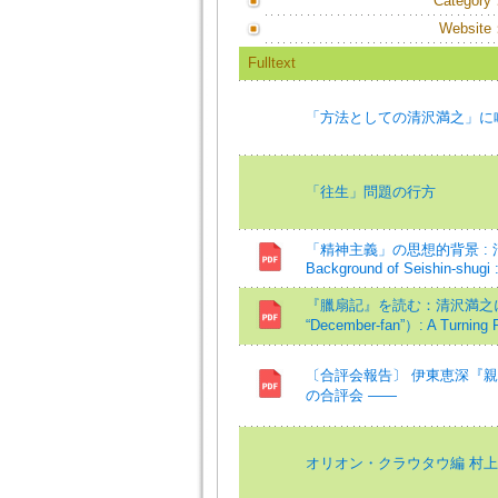
Category
Website
Fulltext
「方法としての清沢満之」に喚
「往生」問題の行方
「精神主義」の思想的背景 : 清沢満
Background of Seishin-shugi
『臘扇記』を読む：清沢満之における転
“December-fan”）: A Turning 
〔合評会報告〕 伊東恵深『
の合評会 ――
オリオン・クラウタウ編 村