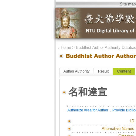
Site map
．
Home
>
Buddhist Author Authority Databa
Author Authority
Result
Content
名和達宣
．
Authorize Area for Author
Provide Bibli
ID
Alternative Names