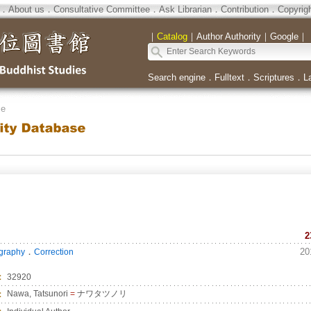
．
About us
．
Consultative Committee
．
Ask Librarian
．
Contribution
．
Copyrig
｜
Catalog
｜
Author Authority
｜
Google
｜
Search engine
．
Fulltext
．
Scriptures
．
L
se
2
．
20
ography
Correction
：
32920
：
Nawa, Tatsunori
=
ナワタツノリ