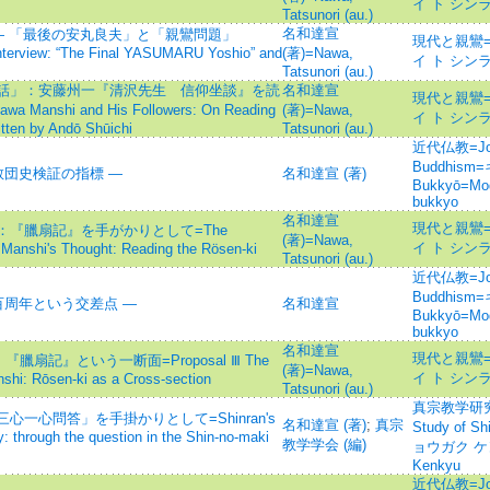
イ ト シン
Tatsunori (au.)
名和達宣
— 「最後の安丸良夫」と「親鸞問題」
現代と親鸞=To
nterview: “The Final YASUMARU Yoshio” and
(著)=Nawa,
イ ト シン
Tatsunori (au.)
話」：安藤州一『清沢先生 信仰坐談』を読
名和達宣
現代と親鸞=To
wa Manshi and His Followers: On Reading
(著)=Nawa,
イ ト シン
itten by Andō Shūichi
Tatsunori (au.)
近代仏教=Jour
Buddhism
教団史検証の指標 ―
名和達宣 (著)
Bukkyō=Mod
bukkyo
名和達宣
現代と親鸞=To
『臘扇記』を手がかりとして=The
(著)=Nawa,
イ ト シン
anshi's Thought: Reading the Rösen-ki
Tatsunori (au.)
近代仏教=Jour
Buddhism
百周年という交差点 ―
名和達宣
Bukkyō=Mod
bukkyo
名和達宣
現代と親鸞=To
扇記』という一断面=Proposal Ⅲ The
(著)=Nawa,
イ ト シン
shi: Rōsen-ki as a Cross-section
Tatsunori (au.)
真宗教学研究=Jou
一心問答」を手掛かりとして=Shinran's
名和達宣 (著)
;
真宗
Study of 
y: through the question in the Shin-no-maki
教学学会 (編)
ョウガク ケンキ
Kenkyu
近代仏教=Jour