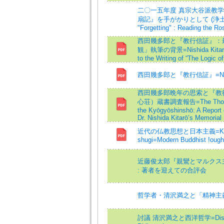
二〇一五年度 真宗大谷派教学
扇記』を手がかりとして (浄土という
"Forgetting" : Reading the Ro
西田幾多郎と『教行信証』：
観」執筆の背景=Nishida Kitarō a
to the Writing of “The Logic o
西田幾多郎と『教行信証』=Nishida K
西田幾多郎晩年の思索と『教
心荘）蔵書調査報告=The Thoughts of
the Kyōgyōshinshō: A Report 
Dr. Nishida Kitarō’s Memorial
近代の仏教思想と日本主義=Kindai n
shugi=Modern Buddhist !ough
近藤俊太郎『親鸞とマルクス主
: 著者を迎えての合評会
哲学者・清沢満之と「精神主
討議 清沢満之と西洋哲学=Discussio