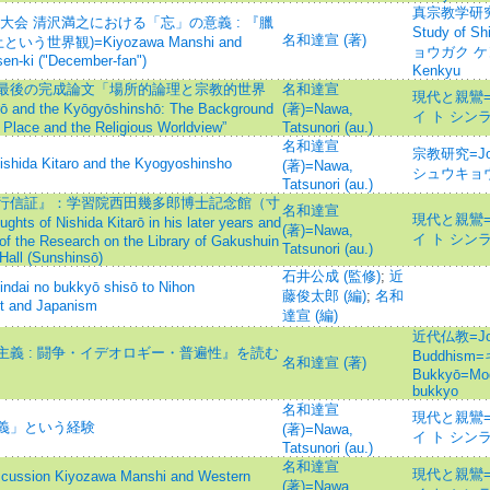
真宗教学研究=Jou
大会 清沢満之における「忘」の意義 : 『臘
Study of 
名和達宣 (著)
世界観)=Kiyozawa Manshi and
ョウガク ケンキ
sen-ki ("December-fan")
Kenkyu
最後の完成論文「場所的論理と宗教的世界
名和達宣
現代と親鸞=To
nd the Kyōgyōshinshō: The Background
(著)=Nawa,
イ ト シン
f Place and the Religious Worldview”
Tatsunori (au.)
名和達宣
宗教研究=Journ
itaro and the Kyogyoshinsho
(著)=Nawa,
シュウキョ
Tatsunori (au.)
行信証』：学習院西田幾多郎博士記念館（寸
名和達宣
現代と親鸞=To
 Nishida Kitarō in his later years and
(著)=Nawa,
イ ト シン
of the Research on the Library of Gakushuin
Tatsunori (au.)
 Hall (Sunshinsō)
石井公成 (監修)
;
近
o bukkyō shisō to Nihon
藤俊太郎 (編)
;
名和
t and Japanism
達宣 (編)
近代仏教=Jour
義 : 闘争・イデオロギー・普遍性』を読む
Buddhism
名和達宣 (著)
Bukkyō=Mod
bukkyo
名和達宣
現代と親鸞=To
義」という経験
(著)=Nawa,
イ ト シン
Tatsunori (au.)
名和達宣
現代と親鸞=To
n Kiyozawa Manshi and Western
(著)=Nawa,