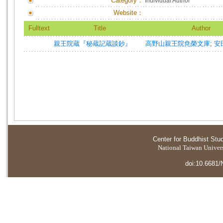
Category：
Individual Author
Website：
Fulltext
Title
Author
親王院蔵『秘蔵記蔵談鈔』
高野山親王院尭榮文庫
;
安
Center for Buddhist Stu
National Taiwan Universi
doi:10.6681