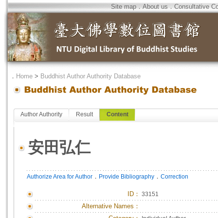
Site map
．
About us
．
Consultative C
．
Home
>
Buddhist Author Authority Database
Author Authority
Result
Content
安田弘仁
．
．
Authorize Area for Author
Provide Bibliography
Correction
ID
：
33151
Alternative Names：