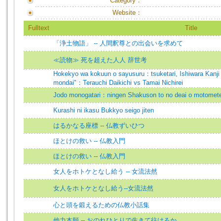
Category：
Website：
Fulltext
Title
「浄土物語」 -- 人間釈尊との出会いを求めて
≪読物≫ 死を超えた人人 辞世考
Hokekyo wa kokuun o sayusuru：tsuketari, Ishiwara Kanji 
mondai"：Terauchi Daikichi vs Tamai Nichirei
Jodo monogatari：ningen Shakuson to no deai o motomet
Kurashi ni ikasu Bukkyo seigo jiten
はるかなる座標 -- 仏教ずいひつ
ほとけの救い -- 仏教入門
ほとけの救い -- 仏教入門
女人をホトケとなし給う -- 女流法然
女人をホトケとなし給う--女流法然
心と頭を鍛えるための仏教小話集
他力本願 -- おのれひとりで生きて往けるか