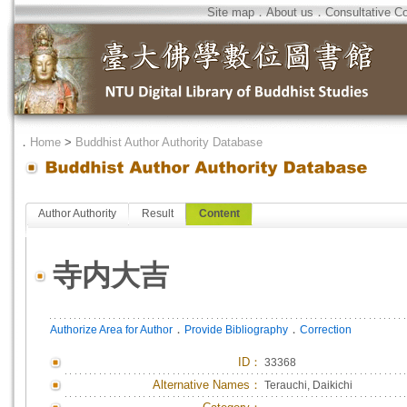
Site map
．
About us
．
Consultative C
．
Home
>
Buddhist Author Authority Database
Author Authority
Result
Content
寺内大吉
．
．
Authorize Area for Author
Provide Bibliography
Correction
ID
：
33368
Alternative Names：
Terauchi, Daikichi