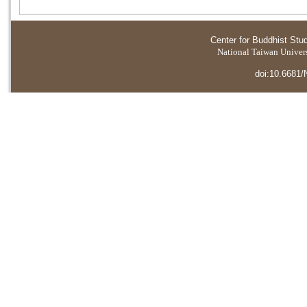
Center for Buddhist Stu
National Taiwan Universi
doi:10.6681