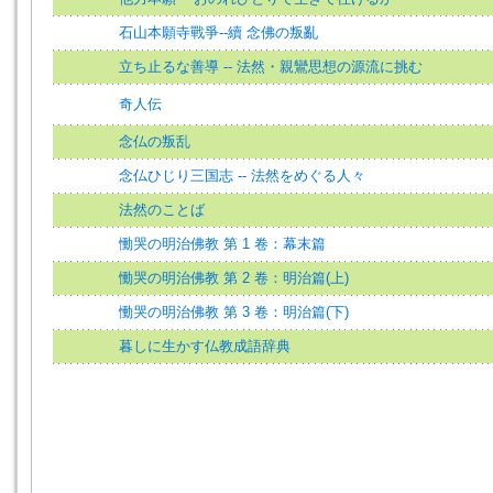
石山本願寺戰爭--續 念佛の叛亂
立ち止るな善導 -- 法然・親鸞思想の源流に挑む
奇人伝
念仏の叛乱
念仏ひじり三国志 -- 法然をめぐる人々
法然のことば
慟哭の明治佛教 第 1 卷：幕末篇
慟哭の明治佛教 第 2 卷：明治篇(上)
慟哭の明治佛教 第 3 卷：明治篇(下)
暮しに生かす仏教成語辞典