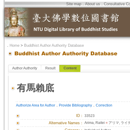
Site map
．
About us
．
Consultative C
．
Home
>
Buddhist Author Authority Database
Author Authority
Result
Content
有馬賴底
．
．
Authorize Area for Author
Provide Bibliography
Correction
ID
：
33523
Alternative Names：
Arima, Raitei
=
アリマ, ライ