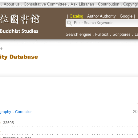
．
About us
．
Consultative Committee
．
Ask Librarian
．
Contribution
．
Copyrig
｜
Catalog
｜
Author Authority
｜
Google
｜
Search engine
．
Fulltext
．
Scriptures
．
L
se
．
20
ography
Correction
：
33595
：