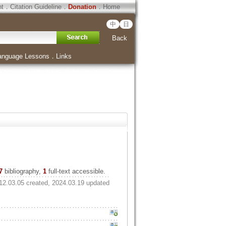
ht
．
Citation Guideline
．
Donation
．
Home
中
日
Back
anguage Lessons
．
Links
7
bibliography,
1
full-text accessible.
12.03.05 created, 2024.03.19 updated