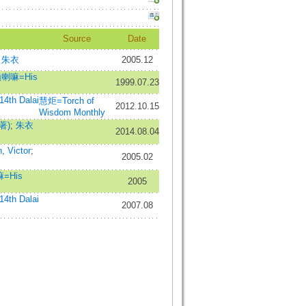
Source
Date
;
朱衣
2005.12
嘛=His
1999.07.23
th Dalai
慧炬=Torch of
2012.10.15
Wisdom Monthly
著)
;
朱衣
2014.08.04
Victor
;
2005.02
His
2005
th Dalai
2007.08