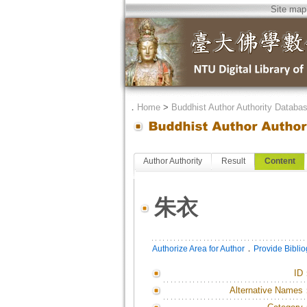
Site map
．
Home
>
Buddhist Author Authority Databa
Author Authority
Result
Content
朱衣
．
Authorize Area for Author
Provide Bibli
ID
Alternative Names