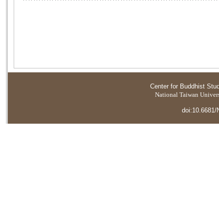
Center for Buddhist Stu
National Taiwan Universi
doi:10.6681