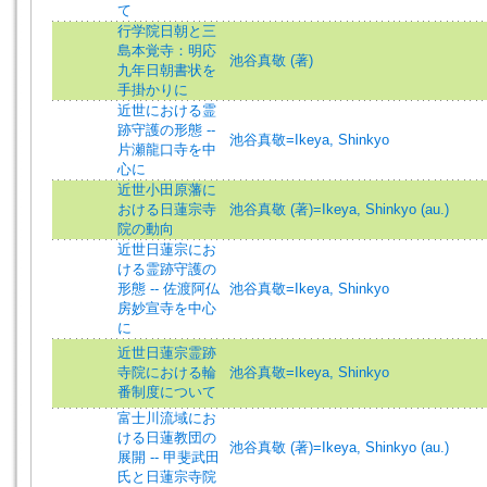
て
行学院日朝と三
島本覚寺：明応
池谷真敬 (著)
九年日朝書状を
手掛かりに
近世における霊
跡守護の形態 --
池谷真敬=Ikeya, Shinkyo
片瀬龍口寺を中
心に
近世小田原藩に
おける日蓮宗寺
池谷真敬 (著)=Ikeya, Shinkyo (au.)
院の動向
近世日蓮宗にお
ける霊跡守護の
形態 -- 佐渡阿仏
池谷真敬=Ikeya, Shinkyo
房妙宣寺を中心
に
近世日蓮宗霊跡
寺院における輪
池谷真敬=Ikeya, Shinkyo
番制度について
富士川流域にお
ける日蓮教団の
池谷真敬 (著)=Ikeya, Shinkyo (au.)
展開 -- 甲斐武田
氏と日蓮宗寺院