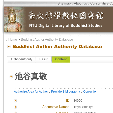
Site map
．
About us
．
Consultative C
．
Home
>
Buddhist Author Authority Database
Author Authority
Result
Content
池谷真敬
．
．
Authorize Area for Author
Provide Bibliography
Correction
ID
：
34060
Alternative Names：
Ikeya, Shinkyo