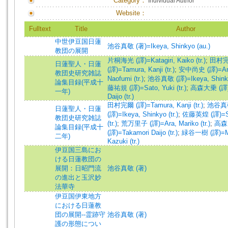
Category：
Individual Author
Website：
Fulltext
Title
Author
中世伊豆国日蓮
池谷真敬 (著)=Ikeya, Shinkyo (au.)
教団の展開
片桐海光 (譯)=Katagiri, Kaiko (tr.)
;
田村
日蓮聖人・日蓮
(譯)=Tamura, Kanji (tr.)
;
安中尚史 (譯)=An
教団史研究雑誌
Naofumi (tr.)
;
池谷真敬 (譯)=Ikeya, Shinkyo
論集目録(平成十
藤祐規 (譯)=Sato, Yuki (tr.)
;
高森大乗 (譯)=
一年)
Daijo (tr.)
田村完爾 (譯)=Tamura, Kanji (tr.)
;
池谷真
日蓮聖人・日蓮
(譯)=Ikeya, Shinkyo (tr.)
;
佐藤英煌 (譯)=Sa
教団史研究雑誌
(tr.)
;
荒万里子 (譯)=Ara, Mariko (tr.)
;
高森
論集目録(平成十
(譯)=Takamori Daijo (tr.)
;
緑谷一樹 (譯)=Mi
二年)
Kazuki (tr.)
伊豆国三島にお
ける日蓮教団の
展開：日昭門流
池谷真敬 (著)
の進出と玉沢妙
法華寺
伊豆国伊東地方
における日蓮教
団の展開--霊跡守
池谷真敬 (著)
護の形態につい