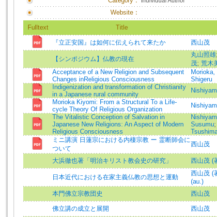
Category：
Individual Author
Website：
Fulltext
Title
『立正安国』は如何に伝えられて来たか
西山茂
丸山照雄
【シンポジウム】仏教の現在
茂
;
荒木
Acceptance of a New Religion and Subsequent
Morioka,
Changes inReligious Consciousness
Shigeru
Indigenization and transformation of Christianity
Nishiyam
in a Japanese rural community
Morioka Kiyomi: From a Structural To a Life-
Nishiyam
cycle Theory Of Religious Organization
The Vitalistic Conception of Salvation in
Nishiyam
Japanese New Religions: An Aspect of Modern
Susumu
Religious Consciousness
Tsushima
ミニ講演 日蓮宗における内棲宗教 ー 霊断師会に
西山茂
ついて
大浜徹也著「明治キリスト教会史の研究」
西山茂 (
西山茂 (著)
日本近代における在家主義仏教の思想と運動
(au.)
本門佛立宗教団史
西山茂
佛立講の成立と展開
西山茂