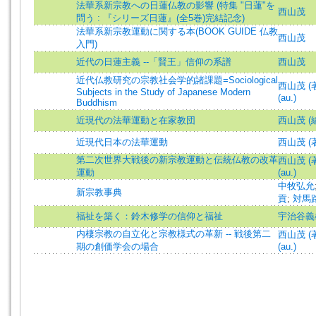
法華系新宗教への日蓮仏教の影響 (特集 "日蓮"を
西山茂
問う : 『シリーズ日蓮』(全5巻)完結記念)
法華系新宗教運動に関する本(BOOK GUIDE 仏教
西山茂
入門)
近代の日蓮主義 --「賢王」信仰の系譜
西山茂
近代仏教研究の宗教社会学的諸課題=Sociological
西山茂 (著)
Subjects in the Study of Japanese Modern
(au.)
Buddhism
近現代の法華運動と在家教団
西山茂 (
近現代日本の法華運動
西山茂 (
第二次世界大戦後の新宗教運動と伝統仏教の改革
西山茂 (著)
運動
(au.)
中牧弘允
新宗教事典
貢
;
対馬
福祉を築く：鈴木修学の信仰と福祉
宇治谷義
内棲宗教の自立化と宗教様式の革新 -- 戦後第二
西山茂 (著)
期の創価学会の場合
(au.)