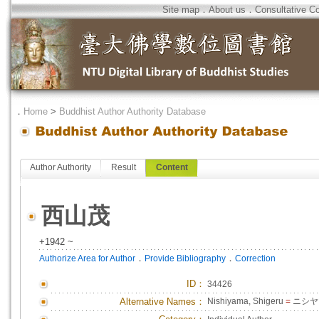
Site map
．
About us
．
Consultative C
．
Home
>
Buddhist Author Authority Database
Author Authority
Result
Content
西山茂
+1942 ~
．
．
Authorize Area for Author
Provide Bibliography
Correction
ID
：
34426
Alternative Names：
Nishiyama, Shigeru
=
ニシヤ