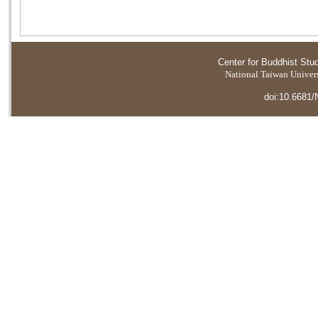
Center for Buddhist Stu
National Taiwan Universi
doi:10.6681