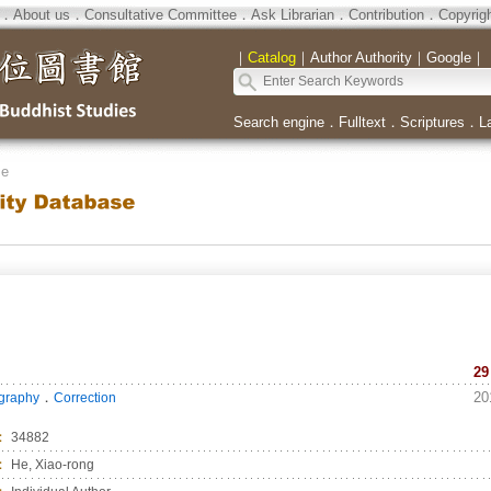
．
About us
．
Consultative Committee
．
Ask Librarian
．
Contribution
．
Copyrig
｜
Catalog
｜
Author Authority
｜
Google
｜
Search engine
．
Fulltext
．
Scriptures
．
L
se
29
．
20
ography
Correction
：
34882
：
He, Xiao-rong