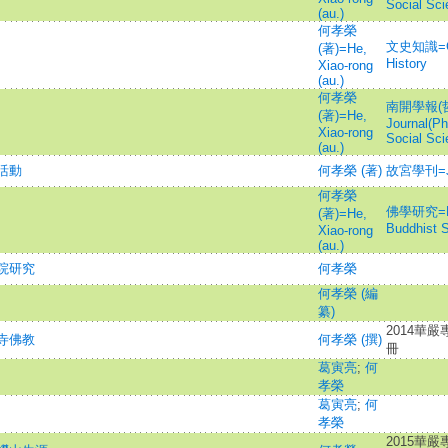
Social Sci
(au.)
何孝榮
文史知識=Chi
(著)=He,
History
Xiao-rong
(au.)
何孝榮
南開學報(哲
(著)=He,
Journal(Ph
Xiao-rong
Social Sci
(au.)
活動
何孝榮 (著)
故宮學刊=Jou
何孝榮
佛學研究=Bud
(著)=He,
Buddhist S
Xiao-rong
(au.)
院研究
何孝榮
何孝榮 (編
纂)
2014華
寺佛教
何孝榮 (撰)
冊
葛寅亮
;
何
孝榮
葛寅亮
;
何
孝榮
2015華