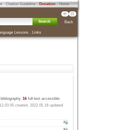
ht
．
Citation Guideline
．
Donation
．
Home
中
日
Back
anguage Lessons
．
Links
bibliography,
16
full-text accessible.
12.03.05 created, 2022.05.18 updated