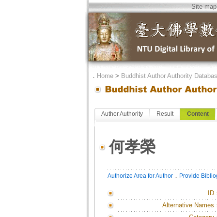
Site map
．
Home
>
Buddhist Author Authority Databa
Author Authority
Result
Content
何孝榮
．
Authorize Area for Author
Provide Bibli
ID
Alternative Names