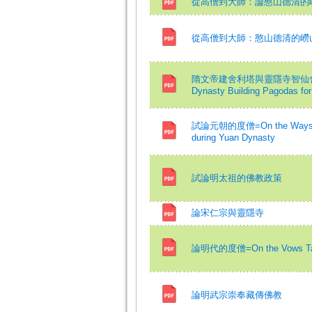
從高僧到大師：論憨山德清的
從高僧到大師：憨山德清的嶗
隋文帝建舍利塔與靈隱寺智仙舍利塔考=A 
Dynasty Building Pagodas for
試論元朝的度僧=On the Ways of T
during Yuan Dynasty
試論明太祖的佛教政策
論宋仁宗與靈隱寺
論明代的度僧=On the Vows Takin
論明武宗崇奉藏傳佛教