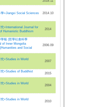
2018.11
iangxi Social Sciences
2014.10
ternational Journal for
2014
 of Humanistic Buddhism
學報 (哲學社會科學
 of Inner Mongolia
2006.09
 (Humanities and Social
Studies in World
2007
tudies of Buddhist
2015
Studies in World
2004
Studies in World
2010