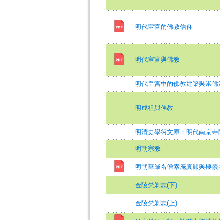
明代宦官的佛教信仰
明代宦官與佛教
明代皇宮中的佛教建築與崇佛
明成祖與佛教
明清史學術文庫：明代南京寺
明朝宗教
明朝華嚴名僧素庵真節與棲霞
金陵梵剎志(下)
金陵梵剎志(上)