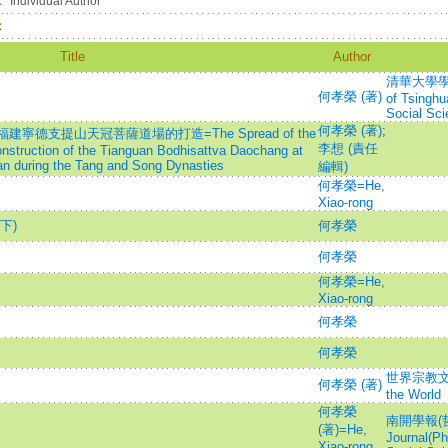
：
Individual Author
：
Title
Author
清華大學學報
何孝榮 (著)
of Tsinghu
Social Sci
何孝榮 (著)
;
德支提山天冠菩薩道場的打造=The Spread of the
李想 (責任
struction of the Tianguan Bodhisattva Daochang at
ian during the Tang and Song Dynasties
編輯)
何孝榮=He,
Xiao-rong
下)
何孝榮
何孝榮
何孝榮=He,
Xiao-rong
何孝榮
何孝榮
世界宗教文化=T
何孝榮 (著)
the World
何孝榮
南開學報(哲
(著)=He,
Journal(Ph
Xiao-rong