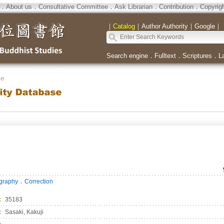
．
About us
．
Consultative Committee
．
Ask Librarian
．
Contribution
．
Copyrig
｜
Catalog
｜
Author Authority
｜
Google
｜
Search engine
．
Fulltext
．
Scriptures
．
L
se
．
ography
Correction
：
35183
：
Sasaki, Kakuji