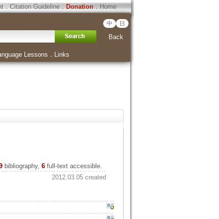
ht
．
Citation Guideline
．
Donation
．
Home
中
日
Back
anguage Lessons
．
Links
9
bibliography,
6
full-text accessible.
2012.03.05 created