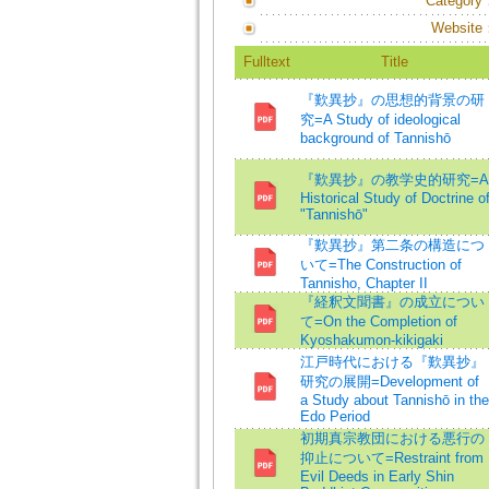
Category
Website
Fulltext
Title
『歎異抄』の思想的背景の研
究=A Study of ideological
background of Tannishō
『歎異抄』の教学史的研究=A
Historical Study of Doctrine o
"Tannishō"
『歎異抄』第二条の構造につ
いて=The Construction of
Tannisho, Chapter II
『経釈文聞書』の成立につい
て=On the Completion of
Kyoshakumon-kikigaki
江戸時代における『歎異抄』
研究の展開=Development of
a Study about Tannishō in the
Edo Period
初期真宗教団における悪行の
抑止について=Restraint from
Evil Deeds in Early Shin