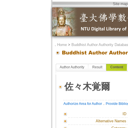
Site map
．
Home
>
Buddhist Author Authority Databa
Author Authority
Result
Content
佐々木覚爾
．
Authorize Area for Author
Provide Bibli
ID
Alternative Names