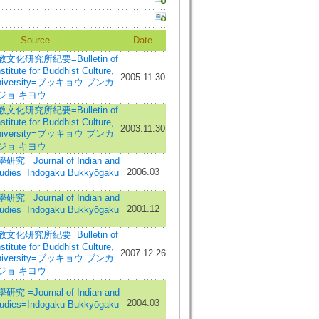
Source
Date
化研究所紀要=Bulletin of
titute for Buddhist Culture,
2005.11.30
University=ブッキョウ ブンカ
ジョ キヨウ
化研究所紀要=Bulletin of
titute for Buddhist Culture,
2003.11.30
University=ブッキョウ ブンカ
ジョ キヨウ
=Journal of Indian and
2006.03
tudies=Indogaku Bukkyōgaku
=Journal of Indian and
2001.12
tudies=Indogaku Bukkyōgaku
化研究所紀要=Bulletin of
titute for Buddhist Culture,
2007.12.26
University=ブッキョウ ブンカ
ジョ キヨウ
=Journal of Indian and
2004.03
tudies=Indogaku Bukkyōgaku