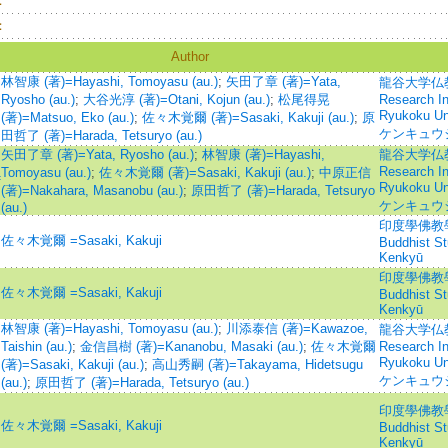
：
：
Author
林智康 (著)=Hayashi, Tomoyasu (au.)
;
矢田了章 (著)=Yata,
龍谷大学仏教文
Ryosho (au.)
;
大谷光淳 (著)=Otani, Kojun (au.)
;
松尾得晃
Research Ins
Ryukoku 
(著)=Matsuo, Eko (au.)
;
佐々木覚爾 (著)=Sasaki, Kakuji (au.)
;
原
ケンキュウ
田哲了 (著)=Harada, Tetsuryo (au.)
矢田了章 (著)=Yata, Ryosho (au.)
;
林智康 (著)=Hayashi,
龍谷大学仏教文
Research Ins
Tomoyasu (au.)
;
佐々木覚爾 (著)=Sasaki, Kakuji (au.)
;
中原正信
f
Ryukoku 
(著)=Nakahara, Masanobu (au.)
;
原田哲了 (著)=Harada, Tetsuryo
ケンキュウ
(au.)
印度學佛教學研究 
佐々木覚爾 =Sasaki, Kakuji
Buddhist S
Kenkyū
印度學佛教學研究 
佐々木覚爾 =Sasaki, Kakuji
Buddhist S
Kenkyū
林智康 (著)=Hayashi, Tomoyasu (au.)
;
川添泰信 (著)=Kawazoe,
龍谷大学仏教文
Taishin (au.)
;
金信昌樹 (著)=Kananobu, Masaki (au.)
;
佐々木覚爾
Research Ins
Ryukoku 
(著)=Sasaki, Kakuji (au.)
;
高山秀嗣 (著)=Takayama, Hidetsugu
ケンキュウ
(au.)
;
原田哲了 (著)=Harada, Tetsuryo (au.)
印度學佛教學研究 
佐々木覚爾 =Sasaki, Kakuji
Buddhist S
Kenkyū