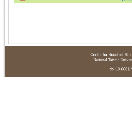
Center for Buddhist Stu
National Taiwan Universi
doi:10.6681