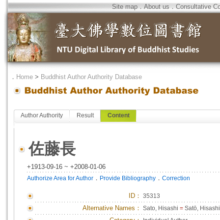
Site map
．
About us
．
Consultative C
．
Home
>
Buddhist Author Authority Database
Author Authority
Result
Content
佐藤長
+1913-09-16 ~ +2008-01-06
．
．
Authorize Area for Author
Provide Bibliography
Correction
ID
：
35313
Alternative Names：
Sato, Hisashi
=
Satō, Hisashi