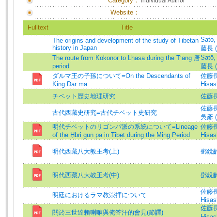
Category：
Individual Author
Website：
Fulltext
Title
Sato,
The origins and development of the study of Tibetan
history in Japan
藤長 (
Satō,
The route from Kokonor to Lhasa during the T‘ang 唐
period
藤長 (
ダルマ王の子孫について=On the Descendants of
佐藤長 
King Dar ma
Hisash
チベット歴史地理研究
佐藤長
佐藤長
古代西藏史研究=古代チベット史研究
吳彥 (
明代チベットのリゴンパ派の系統について=Lineage
佐藤長 
of the Ḥbri guṅ pa in Tibet during the Ming Period
Hisash
明代西藏八大教王考(上)
鄧銳
明代西藏八大教王考(中)
鄧銳
佐藤長 
明廷におけるラマ教崇拝について
Hisash
佐藤長 
關於三世達賴喇嘛與俺答汗的會見(節譯)
Hisash