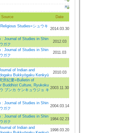
Source
Date
Religious Studies=シュウキ
2014.03.30
Journal of Studies in Shin
2012.03
ュウガク
Journal of Studies in Shin
2011.03
ュウガク
al of Indian and
2010.03
ndogaku Bukkyōgaku Kenkyū
要=Bulletin of
or Buddhist Culture, Ryukoku
2003.11.30
ッキョウ ブンカ ケンキュウジョ キ
Journal of Studies in Shin
2004.03.14
ュウガク
Journal of Studies in Shin
1984.02.23
ュウガク
al of Indian and
1998.03.20
ndogaku Bukkyōgaku Kenkyū