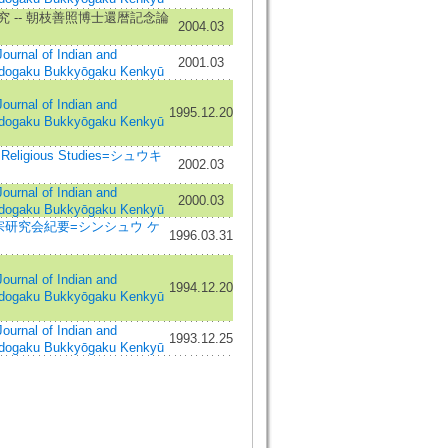
 -- 朝枝善照博士還暦記念論
2004.03
al of Indian and
2001.03
ndogaku Bukkyōgaku Kenkyū
al of Indian and
1995.12.20
ndogaku Bukkyōgaku Kenkyū
Religious Studies=シュウキ
2002.03
al of Indian and
2000.03
ndogaku Bukkyōgaku Kenkyū
宗研究会紀要=シンシュウ ケ
1996.03.31
ウ
al of Indian and
1994.12.20
ndogaku Bukkyōgaku Kenkyū
al of Indian and
1993.12.25
ndogaku Bukkyōgaku Kenkyū