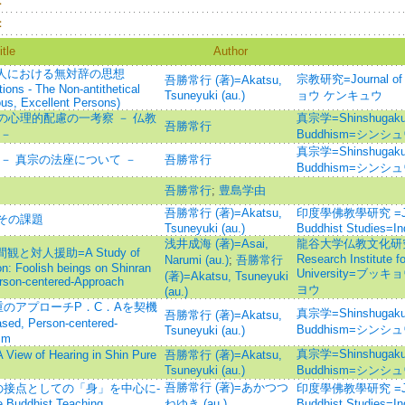
：
：
itle
Author
好人における無対辞の思想
宗教研究=Journal of 
吾勝常行 (著)=Akatsu,
ons - The Non-antithetical
Tsuneyuki (au.)
ョウ ケンキュウ
us, Excellent Persons)
心理的配慮の一考察 － 仏教
真宗学=Shinshugaku : 
吾勝常行
 －
Buddhism=シンシ
真宗学=Shinshugaku : 
－ 真宗の法座について －
吾勝常行
Buddhism=シンシ
吾勝常行
;
豊島学由
吾勝常行 (著)=Akatsu,
印度學佛教學研究 =Journ
その課題
Tsuneyuki (au.)
Buddhist Studies=I
浅井成海 (著)=Asai,
龍谷大学仏教文化研究所紀
と対人援助=A Study of
Research Institute f
Narumi (au.)
;
吾勝常行
n: Foolish beings on Shinran
University=ブ
(著)=Akatsu, Tsuneyuki
erson-centered-Approach
ヨウ
(au.)
のアプローチP．C．Aを契機
真宗学=Shinshugaku : 
吾勝常行 (著)=Akatsu,
ed, Person-centered-
Buddhism=シンシ
Tsuneyuki (au.)
sm
真宗学=Shinshugaku : 
f Hearing in Shin Pure
吾勝常行 (著)=Akatsu,
Tsuneyuki (au.)
Buddhism=シンシ
吾勝常行 (著)=あかつつ
の接点としての「身」を中心に-
印度學佛教學研究 =Journ
e Buddhist Teaching
ねゆき (au.)
Buddhist Studies=I