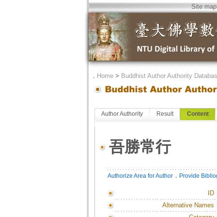
Site map
．
Home
>
Buddhist Author Authority Databa
Author Authority
Result
Content
吾勝常行
．
Authorize Area for Author
Provide Bibli
ID
Alternative Names