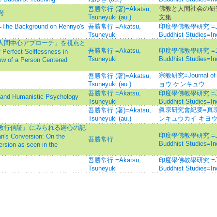
佛教と人間社会の研究
吾勝常行 (著)=Akatsu,
考
Tsuneyuki (au.)
文集
ckground on Rennyo's
吾勝常行 =Akatsu,
印度學佛教學研究 =Journ
Tsuneyuki
Buddhist Studies=I
「人間中心アプローチ」を視点と
吾勝常行 =Akatsu,
印度學佛教學研究 =Journ
 Perfect Selflessness in
Tsuneyuki
Buddhist Studies=I
ew of a Person Centered
宗教研究=Journal of 
吾勝常行 (著)=Akatsu,
Tsuneyuki (au.)
ョウ ケンキュウ
吾勝常行 =Akatsu,
印度學佛教學研究 =Journ
Humanistic Psychology
Tsuneyuki
Buddhist Studies=I
眞宗研究會紀要=真
吾勝常行 (著)=Akatsu,
Tsuneyuki (au.)
ンキュウカイ キヨ
『教行信証』にみられる廻心の記
印度學佛教學研究 =Journ
s Conversion: On the
吾勝常行
Buddhist Studies=I
ersion as seen in the
吾勝常行 =Akatsu,
印度學佛教學研究 =Journ
Tsuneyuki
Buddhist Studies=I