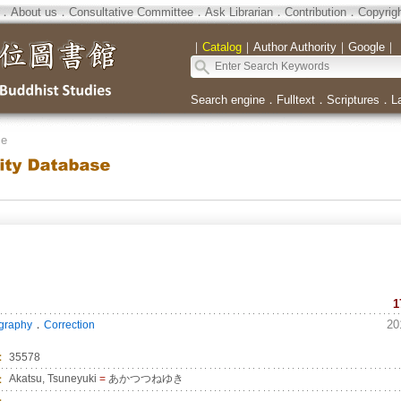
．
About us
．
Consultative Committee
．
Ask Librarian
．
Contribution
．
Copyrig
｜
Catalog
｜
Author Authority
｜
Google
｜
Search engine
．
Fulltext
．
Scriptures
．
L
se
1
．
20
ography
Correction
：
35578
：
Akatsu, Tsuneyuki
=
あかつつねゆき