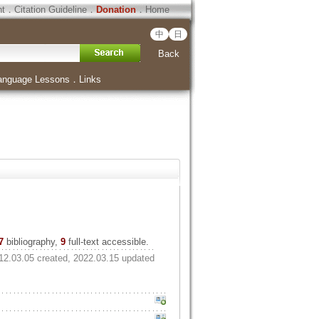
ht
．
Citation Guideline
．
Donation
．
Home
中
日
Back
anguage Lessons
．
Links
7
bibliography,
9
full-text accessible.
12.03.05 created, 2022.03.15 updated