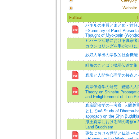
Category
Website
Fulltext
T
パネルの主旨とまとめ - 妙
=Summary of Panel Presentati
Thought of Myokonin (Wondro
ビハーラ活動における真宗者の
カウンセリングを手がかりに
妙好人輩出の宗教的社会機能 
町角のことば : 掲示伝道文集
真宗と人間性心理学の接点と
真宗伝道学の研究 : 親鸞の人間観
Theory on Shinshu Propagatio
and Enlightenment of it on P
真宗聞法学の一考察=人間尊重
として=A Study of Dharma-bas
approach on the Shin Buddhi
淨土真宗における聞の考察= A View o
Land Buddhism
蓮如における世間と仏法 -そ
=Rennyo on the World and th