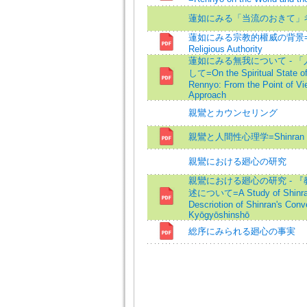
蓮如にみる「当流のおきて」
蓮如にみる宗教的權威の背景=The Ba
Religious Authority
蓮如にみる無我について - 
して=On the Spiritual State of
Rennyo: From the Point of Vi
Approach
親鸞とカウンセリング
親鸞と人間性心理学=Shinran and 
親鸞における廻心の研究
親鸞における廻心の研究 - 
述について=A Study of Shinran'
Descriotion of Shinran's Conv
Kyōgyōshinshō
総序にみられる廻心の事実