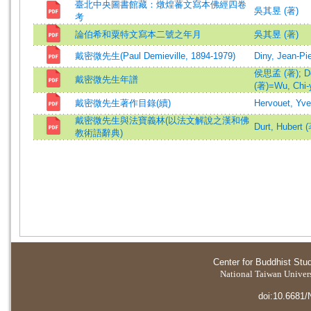
臺北中央圖書館藏：燉煌蕃文寫本佛經四卷
吳其昱 (著)
考
論伯希和粟特文寫本二號之年月
吳其昱 (著)
戴密微先生(Paul Demieville, 1894-1979)
Diny, Jean-Pi
侯思孟 (著)
;
D
戴密微先生年譜
(著)=Wu, Chi-y
戴密微先生著作目錄(續)
Hervouet, Yv
戴密微先生與法寶義林(以法文解說之漢和佛
Durt, Hubert 
教術語辭典)
Center for Buddhist Stu
National Taiwan Universi
doi:10.6681