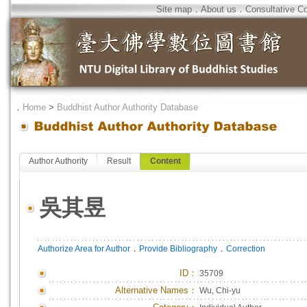
Site map
．
About us
．
Consultative C
．
Home
>
Buddhist Author Authority Database
Author Authority
Result
Content
吳其昱
．
．
Authorize Area for Author
Provide Bibliography
Correction
ID
：
35709
Alternative Names：
Wu, Chi-yu