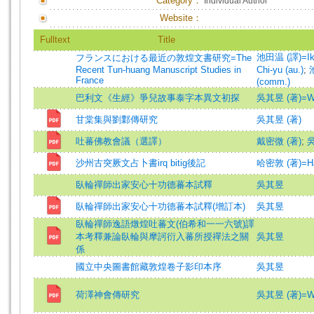
Category：
Individual Author
Website：
Fulltext
Title
池田温 (譯)=Iked
フランスにおける最近の敦煌文書研究=The
Recent Tun-huang Manuscript Studies in
Chi-yu (au.)
;
France
(comm.)
巴利文《生經》爭兒故事泰字本異文初探
吳其昱 (著)=Wu,
甘棠集與劉鄴傳研究
吳其昱 (著)
吐蕃佛教會議（選譯）
戴密微 (著)
;
吳
沙州古突厥文占卜書irq bitig後記
哈密敦 (著)=Hami
臥輪禪師出家安心十功德蕃本試釋
吳其昱
臥輪禪師出家安心十功德蕃本試釋(增訂本)
吳其昱
臥輪禪師逸語燉煌吐蕃文(伯希和一一六號)譯
本考釋兼論臥輪與摩訶衍入蕃所授禪法之關
吳其昱
係
國立中央圖書館藏敦煌卷子影印本序
吳其昱
荷澤神會傳研究
吳其昱 (著)=Wu,