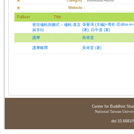
Category：
Individual Author
Website：
Fulltext
Title
張曼濤 (主編)=青松 (Editor-in-C
密宗儀軌與圖式 – 儀軌‧真言
(著)
;
白中道 (著)
與手印
護摩
吳肯堂
護摩略釋
吳肯堂 (著)
Center for Buddhist Stu
National Taiwan Universi
doi:10.6681