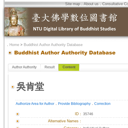
Site map
．
About us
．
Consultative C
．
Home
>
Buddhist Author Authority Database
Author Authority
Result
Content
吳肯堂
．
．
Authorize Area for Author
Provide Bibliography
Correction
ID
：
35746
Alternative Names：