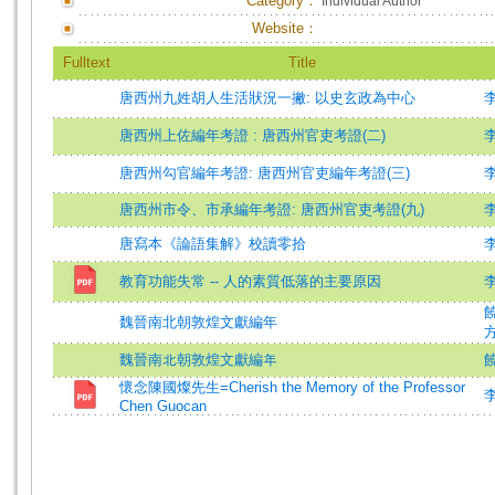
Category：
Individual Author
Website：
Fulltext
Title
唐西州九姓胡人生活狀況一撇: 以史玄政為中心
唐西州上佐編年考證 : 唐西州官吏考證(二)
唐西州勾官編年考證: 唐西州官吏編年考證(三)
唐西州市令、市承編年考證: 唐西州官吏考證(九)
唐寫本《論語集解》校讀零拾
教育功能失常 -- 人的素質低落的主要原因
饒
魏晉南北朝敦煌文獻編年
方
魏晉南北朝敦煌文獻編年
懷念陳國燦先生=Cherish the Memory of the Professor
李
Chen Guocan