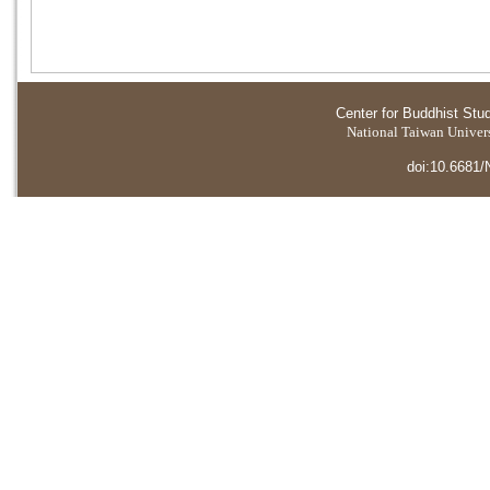
Center for Buddhist Stu
National Taiwan Universi
doi:10.6681