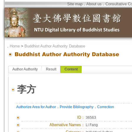
Site map
．
About us
．
Consultative C
．
Home
>
Buddhist Author Authority Database
Author Authority
Result
Content
李方
．
．
Authorize Area for Author
Provide Bibliography
Correction
ID
：
36563
Alternative Names：
Li Fang