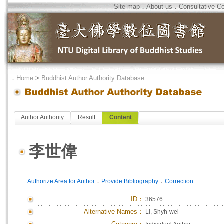
Site map
．
About us
．
Consultative C
．
Home
>
Buddhist Author Authority Database
Author Authority
Result
Content
李世偉
．
．
Authorize Area for Author
Provide Bibliography
Correction
ID
：
36576
Alternative Names：
Li, Shyh-wei