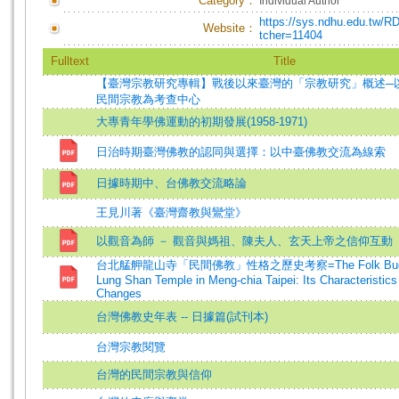
Category：
Individual Author
https://sys.ndhu.edu.tw/RD
Website：
tcher=11404
Fulltext
Title
【臺灣宗教研究專輯】戰後以來臺灣的「宗教研究」概述─
民間宗教為考查中心
大專青年學佛運動的初期發展(1958-1971)
日治時期臺灣佛教的認同與選擇：以中臺佛教交流為線索
日據時期中、台佛教交流略論
王見川著《臺灣齋教與鸞堂》
以觀音為師 － 觀音與媽祖、陳夫人、玄天上帝之信仰互動
台北艋舺龍山寺「民間佛教」性格之歷史考察=The Folk Buddh
Lung Shan Temple in Meng-chia Taipei: Its Characteristics 
Changes
台灣佛教史年表 -- 日據篇(試刊本)
台灣宗教閱覽
台灣的民間宗教與信仰