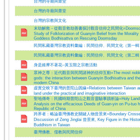
台灣的寺廟與齋堂
台灣的寺廟與齋堂
台灣的宗教與文化
末劫解救－從觀音救劫善書探討觀音信仰之民間化=Doomsday 
Study of Folklorization of Guanyin Belief from the Moralit
Goddess Bodhisattva on Rescuing Doomsday
民間私藏臺灣宗教資料彙編：民間信仰、民間文化（第一輯
民間私藏臺灣宗教資料彙編：民間信仰、民間文化（第二輯
身是維摩不著花--黃玉階之宗教活動
眾神之尊：近代觀音與民間諸神的信仰互動=The most noble o
gods: the interaction between Guanyin Bodhisattva and the
modern China
虛實交映下臺灣的普陀山因緣=Relations between Taiwan and 
land under the practical and imaginative interaction
聖地傳奇：民國時期普陀山之觀音靈驗事蹟析論=Holy Land Le
Analysis on the efficacious Deeds of Guan-yin on Pu-tuo ho
Republic of China
跨界者：略論臺灣佛教史關鍵人物曾景來=Boundary Crosser: A
Discussion of Zeng Jinglai 曾景來, Key Figure in the Histor
Buddhism in Taiwan
臺灣佛教、儒教與民間信仰