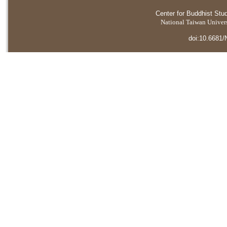
Center for Buddhist Stu
National Taiwan Universi
doi:10.6681