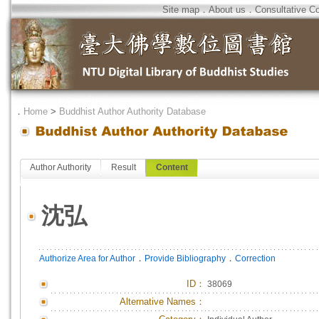
Site map
．
About us
．
Consultative C
．
Home
>
Buddhist Author Authority Database
Author Authority
Result
Content
沈弘
．
．
Authorize Area for Author
Provide Bibliography
Correction
ID
：
38069
Alternative Names：