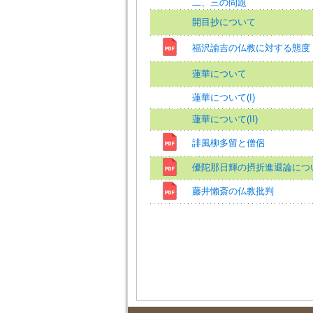
二、三の問題
開目抄について
福沢諭吉の仏教に対する態度
蓮華について
蓮華について(I)
蓮華について(II)
誹風柳多留と僧侶
優陀那日輝の摂折進退論につ
藤井懶斎の仏教批判