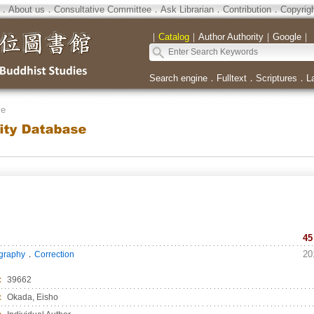
．
About us
．
Consultative Committee
．
Ask Librarian
．
Contribution
．
Copyrig
｜
Catalog
｜
Author Authority
｜
Google
｜
Search engine
．
Fulltext
．
Scriptures
．
L
se
45
．
20
ography
Correction
：
39662
：
Okada, Eisho