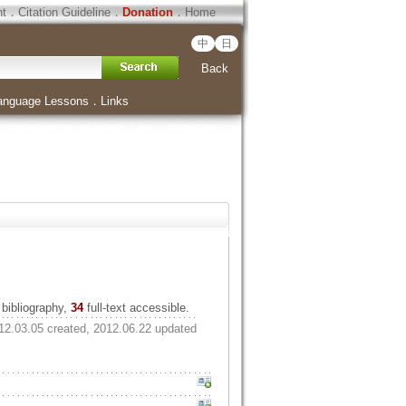
ht
．
Citation Guideline
．
Donation
．
Home
中
日
Back
anguage Lessons
．
Links
bibliography,
34
full-text accessible.
12.03.05 created, 2012.06.22 updated