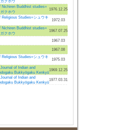
 ガクホウ
ichiren Buddhist studies=
1976.12.25
 ガクホウ
 Religious Studies=シュウキ
1972.03
ichiren Buddhist studies=
1967.07.25
 ガクホウ
1967.03
1967.08
 Religious Studies=シュウキ
1975.03
al of Indian and
1969.12.25
Indogaku Bukkyōgaku Kenkyū
al of Indian and
1977.03.31
Indogaku Bukkyōgaku Kenkyū