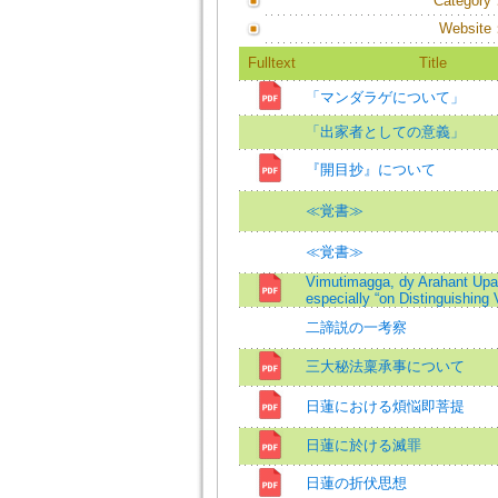
Category
Website
Fulltext
Title
「マンダラゲについて」
「出家者としての意義」
『開目抄』について
≪覚書≫
≪覚書≫
Vimutimagga, dy Arahant Upa
especially “on Distinguishing V
二諦説の一考察
三大秘法稟承事について
日蓮における煩悩即菩提
日蓮に於ける滅罪
日蓮の折伏思想