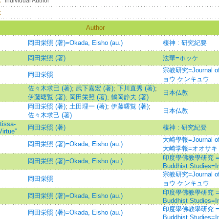
：
Individual Author
：
Author
岡田栄照 (著)=Okada, Eisho (au.)
棲神 : 研究紀要
岡田栄照 (著)
法華=ホッケ
宗教研究=Journal of
岡田栄照
ョウ ケンキュウ
佐々木求巳 (著)
;
武下嘉宏 (著)
;
下川直秀 (著)
;
日本仏教
伊藤曙覧 (著)
;
岡田栄照 (著)
;
鶴岡静夫 (著)
岡田栄照 (著)
;
土田理一 (著)
;
伊藤曙覧 (著)
;
日本仏教
佐々木求己 (著)
tissa-
岡田栄照 (著)
棲神 : 研究紀要
irtue”
大崎學報=Journal of N
岡田栄照 (著)=Okada, Eisho (au.)
大崎学報=オオサキ
印度學佛教學研究 =Journ
岡田栄照 (著)=Okada, Eisho (au.)
Buddhist Studies=
宗教研究=Journal of
岡田栄照
ョウ ケンキュウ
印度學佛教學研究 =Journ
岡田栄照 (著)=Okada, Eisho (au.)
Buddhist Studies=
印度學佛教學研究 =Journ
岡田栄照 (著)=Okada, Eisho (au.)
Buddhist Studies=