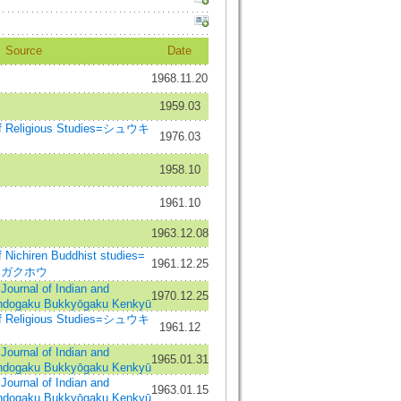
Source
Date
1968.11.20
1959.03
 Religious Studies=シュウキ
1976.03
1958.10
1961.10
1963.12.08
ichiren Buddhist studies=
1961.12.25
 ガクホウ
al of Indian and
1970.12.25
Indogaku Bukkyōgaku Kenkyū
 Religious Studies=シュウキ
1961.12
al of Indian and
1965.01.31
Indogaku Bukkyōgaku Kenkyū
al of Indian and
1963.01.15
Indogaku Bukkyōgaku Kenkyū