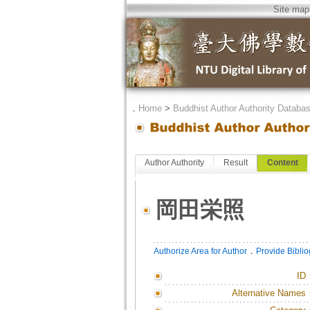
Site map
．
Home
>
Buddhist Author Authority Databa
Author Authority
Result
Content
岡田栄照
．
Authorize Area for Author
Provide Bibli
ID
Alternative Names