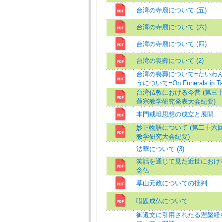
台湾の寺廟について (五)
台湾の寺廟について (六)
台湾の寺廟について (四)
台湾の喪葬について (2)
台湾の喪葬についで=たいわ
うについて=On Funerals in Ta
台湾仏教における今昔 (第三
蓮宗教学研究発表大会紀要)
本門戒坦思想の成立と展開
妙正物語について (第二十六
教学研究大会紀要)
法華について (3)
笑話を通じて見た近世におけ
念仏
草山元政についての批判
唱題成仏について
御遺文に引用されたる涅槃経