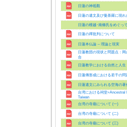
日蓮の神祗觀
日蓮の遺文及び曼荼羅に現れ
日蓮の檀越･南條氏をめぐっ
日蓮の禪批判について
日蓮本仏論 -- 理論と現実
日蓮教団の現状と問題点：岡
合
日蓮教学における自然と人生
日蓮傳形成における若干の問
日蓮遺文にみられる空海の著
台湾における祠堂=Ancestral hal
Taiwan
台湾の寺廟について (一)
台湾の寺廟について (二)
台湾の寺廟について (三)