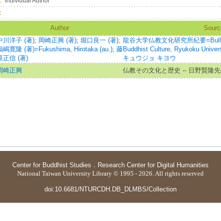
：
Individual Author
：
Author
Sourc
中川洋子 (著)
;
岡崎正興 (著)
;
堀口良一 (著)
;
龍谷大学仏教文化研究所紀要=Bulletin of 
嶋寛隆 (著)=Fukushima, Hirotaka (au.)
;
藤
Buddhist Culture, Ryukoku 
原正信 (著)
キュウジョ キヨウ
岡崎正興
仏教その文化と歴史 -- 日野賢隆
Center for Buddhist Studies
．
Research Center for Digital Humanities
National Taiwan University Library © 1995 - 2026. All rights reserved
doi:10.6681/NTURCDH.DB_DLMBS/Collection