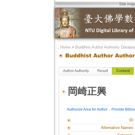
Site map
．
Home
>
Buddhist Author Authority Databa
Author Authority
Result
Content
岡崎正興
．
Authorize Area for Author
Provide Bibli
ID
Alternative Names