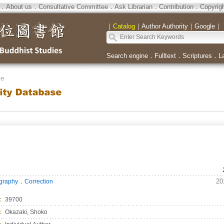
．
About us
．
Consultative Committee
．
Ask Librarian
．
Contribution
．
Copyrig
｜
Catalog
｜
Author Authority
｜
Google
｜
Search engine
．
Fulltext
．
Scriptures
．
L
se
．
20
ography
Correction
：
39700
：
Okazaki, Shoko