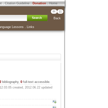
ht
．
Citation Guideline
．
Donation
．
Home
中
日
Back
anguage Lessons
．
Links
2
bibliography,
0
full-text accessible.
12.03.05 created, 2012.06.22 updated