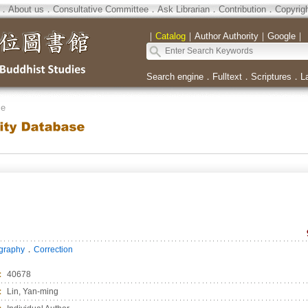
．
About us
．
Consultative Committee
．
Ask Librarian
．
Contribution
．
Copyrig
｜
Catalog
｜
Author Authority
｜
Google
｜
Search engine
．
Fulltext
．
Scriptures
．
L
se
．
ography
Correction
：
40678
：
Lin, Yan-ming