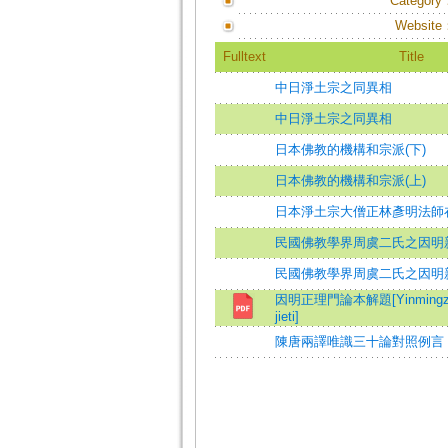
Category
Website
Fulltext
Title
中日淨土宗之同異相
中日淨土宗之同異相
日本佛教的機構和宗派(下)
日本佛教的機構和宗派(上)
日本淨土宗大僧正林彥明法師
民國佛教學界周虞二氏之因明
民國佛教學界周虞二氏之因明
因明正理門論本解題[Yinmingzhen
jieti]
陳唐兩譯唯識三十論對照例言