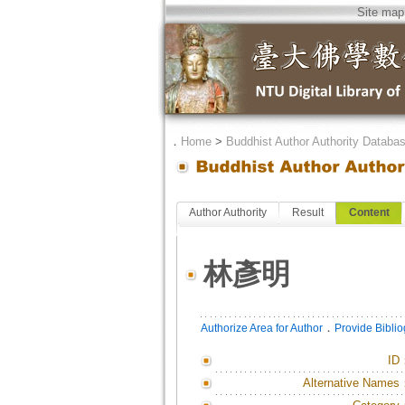
Site map
．
Home
>
Buddhist Author Authority Databa
Author Authority
Result
Content
林彥明
．
Authorize Area for Author
Provide Bibli
ID
Alternative Names