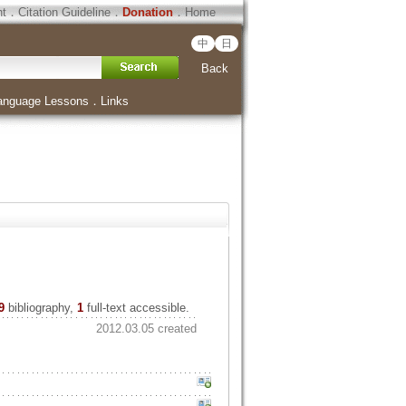
ht
．
Citation Guideline
．
Donation
．
Home
中
日
Back
anguage Lessons
．
Links
9
bibliography,
1
full-text accessible.
2012.03.05 created