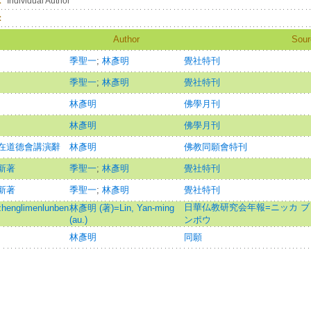
：
Individual Author
：
Author
Sour
季聖一
;
林彥明
覺社特刊
季聖一
;
林彥明
覺社特刊
林彥明
佛學月刊
林彥明
佛學月刊
在道德會講演辭
林彥明
佛教同願會特刊
新著
季聖一
;
林彥明
覺社特刊
新著
季聖一
;
林彥明
覺社特刊
日華仏教研究会年報=ニッカ ブ
glimenlunben
林彥明 (著)=Lin, Yan-ming
(au.)
ンポウ
林彥明
同願